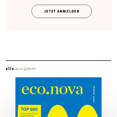
Der Hyundai Ionic 9 im Praxistest.
JETZT ANMELDEN
alle.
ausgaben
Alltagstauglich
Kia EV4: kompakt, elektrisch, gut