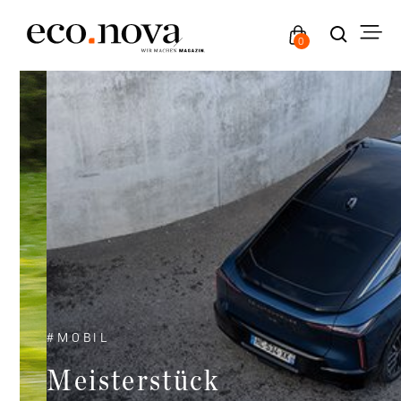
0
#
MOBIL
Meisterstück