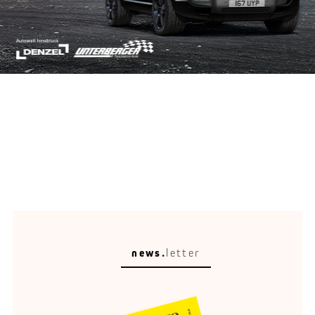
news.
letter