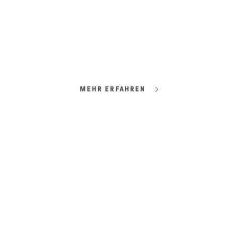
#ZUKUNFT
Die Macht der Marke
Marken sind mehr als Logo und Design.
MEHR ERFAHREN