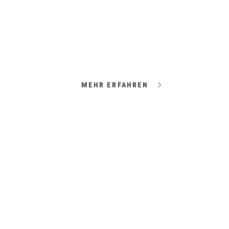
#GELD
Differenziert
Tirols Immobilienmarkt im Überblick.
MEHR ERFAHREN