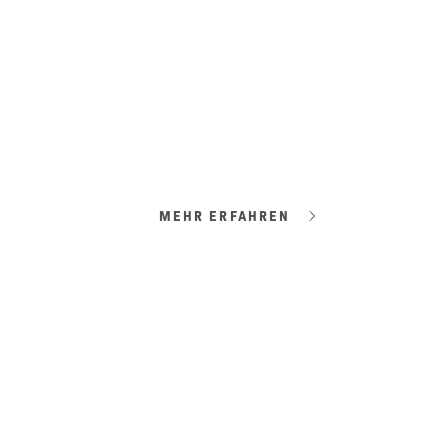
#LIFESTYLE
Osttirol deluxe
Hauben, Herz und Hauptplatz.
MEHR ERFAHREN