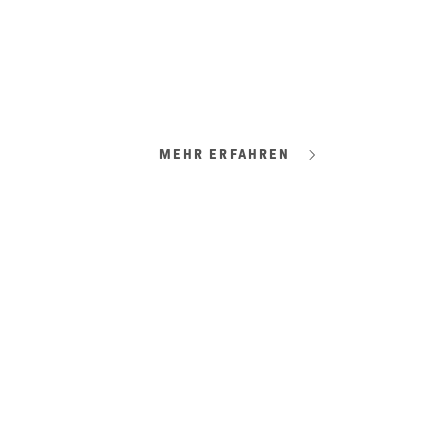
#WIRTSCHAFT
Neugier vor Genialität
Francesca Ferlaino: am Quantengipfel.
MEHR ERFAHREN