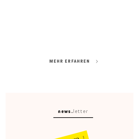
#TOP 500
Platzwechsel
Aufgabe Unternehmensübergabe.
MEHR ERFAHREN
news.
letter