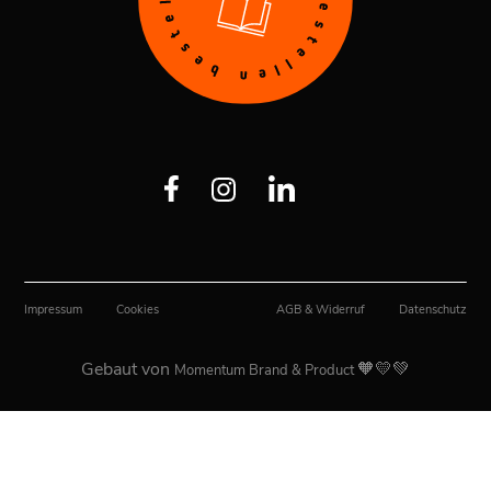
Impressum
Cookies
AGB & Widerruf
Datenschutz
Gebaut von
🧡💛💚
Momentum Brand & Product