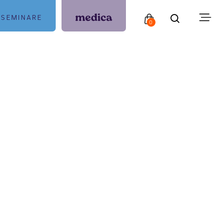
SEMINARE
0
#
TOP 500
Plan B
WEITERLESEN