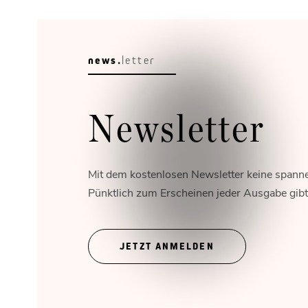
news.
letter
Newsletter
Mit dem kostenlosen Newsletter keine spann
Pünktlich zum Erscheinen jeder Ausgabe gibt's
JETZT ANMELDEN