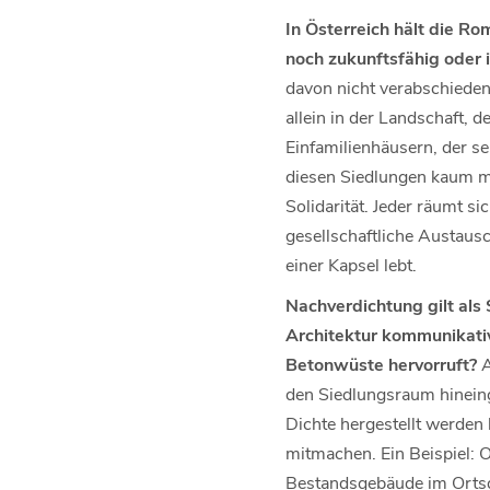
In Österreich hält die R
noch zukunftsfähig oder i
davon nicht verabschieden 
allein in der Landschaft,
Einfamilienhäusern, der s
diesen Siedlungen kaum me
Solidarität. Jeder räumt si
gesellschaftliche Austausc
einer Kapsel lebt.
Nachverdichtung gilt als
Architektur kommunikativ
Betonwüste hervorruft?
A
den Siedlungsraum hineing
Dichte hergestellt werden 
mitmachen. Ein Beispiel: 
Bestandsgebäude im Ortsg