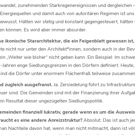
wandel, zunehmenden Starkregenereignissen und dergleichen – 
Energiequellen und damit auch von autoritären Regimen ist uns e
bewusst. Hätten wir stetig und konstant gegengesteuert, hätten
ien können. Es wird aber immer absurder.
e ikonische Stararchitektur, die ein Feigenblatt gewesen ist,
eute nicht nur unter den Architekt*innen, sondern auch in der Be
s ein „Weiter wie bisher“ nicht geben kann. Ein Beispiel: Im schw
Jahren enge Siedlungsgrenzen in den Dörfern definiert. Heute, 
 sind die Dörfer unter enormem Flächenfraß teilweise zusamm
zugleich ausgefranst.
Ja. Zersiedelung führt zu Infrastrukture
euer sind. Die Gemeinden sind mit der Finanzierung ihrer Auf
ein Resultat dieser ungezügelten Siedlungspolitik.
emeinden finanziell lukrativ, gerade wenn es um die Auswei
aucht es eine andere Anreizstruktur?
Absolut. Das ist auch 
man Nachteile davon hat, wenn man nicht mitmacht, dann ist völl