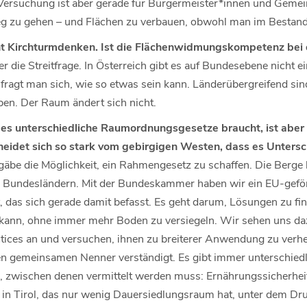
Versuchung ist aber gerade für Bürgermeister*innen und Gemei
g zu gehen – und Flächen zu verbauen, obwohl man im Bestand 
t Kirchturmdenken. Ist die Flächenwidmungskompetenz bei
r die Streitfrage. In Österreich gibt es auf Bundesebene nicht e
agt man sich, wie so etwas sein kann. Länderübergreifend sin
en. Der Raum ändert sich nicht.
es unterschiedliche Raumordnungsgesetze braucht, ist aber
heidet sich so stark vom gebirgigen Westen, dass es Unters
gäbe die Möglichkeit, ein Rahmengesetz zu schaffen. Die Berge hö
en Bundesländern. Mit der Bundeskammer haben wir ein EU-geför
rt, das sich gerade damit befasst. Es geht darum, Lösungen zu f
n kann, ohne immer mehr Boden zu versiegeln. Wir sehen uns d
ctices an und versuchen, ihnen zu breiterer Anwendung zu verhe
en gemeinsamen Nenner verständigt. Es gibt immer unterschiedl
n, zwischen denen vermittelt werden muss: Ernährungssicherhe
 in Tirol, das nur wenig Dauersiedlungsraum hat, unter dem Dr