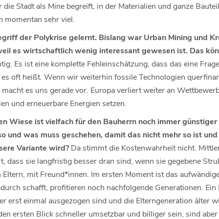
r die Stadt als Mine begreift, in der Materialien und ganze Baut
h momentan sehr viel.
riff der Polykrise gelernt. Bislang war Urban Mining und Kr
eil es wirtschaftlich wenig interessant gewesen ist. Das kön
tig. Es ist eine komplette Fehleinschätzung, dass das eine Frage 
 es oft heißt. Wenn wir weiterhin fossile Technologien querfina
a macht es uns gerade vor. Europa verliert weiter an Wettbewerb
ien und erneuerbare Energien setzen.
n Wiese ist vielfach für den Bauherrn noch immer günstiger
so und was muss geschehen, damit das nicht mehr so ist un
sere Variante wird?
Da stimmt die Kostenwahrheit nicht. Mittle
t, dass sie langfristig besser dran sind, wenn sie gegebene Stru
 Eltern, mit Freund*innen. Im ersten Moment ist das aufwändiger
dadurch schafft, profitieren noch nachfolgende Generationen. Ein
er erst einmal ausgezogen sind und die Elterngeneration älter w
 ersten Blick schneller umsetzbar und billiger sein, sind aber 