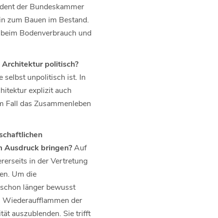
äsident der Bundeskammer
 hin zum Bauen im Bestand.
ll beim Bodenverbrauch und
Architektur politisch?
elbst unpolitisch ist. In
itektur explizit auch
dem Fall das Zusammenleben
schaftlichen
um Ausdruck bringen?
Auf
rerseits in der Vertretung
fen. Um die
 schon länger bewusst
em Wiederaufflammen der
t auszublenden. Sie trifft