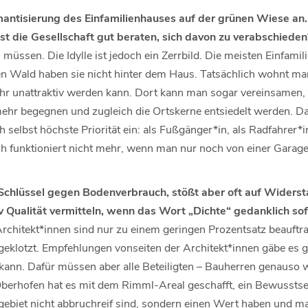
omantisierung des Einfamilienhauses auf der grünen Wiese an.
st die Gesellschaft gut beraten, sich davon zu verabschiede
müssen. Die Idylle ist jedoch ein Zerrbild. Die meisten Einfamil
 den Wald haben sie nicht hinter dem Haus. Tatsächlich wohnt m
ehr unattraktiv werden kann. Dort kann man sogar vereinsamen, 
hr begegnen und zugleich die Ortskerne entsiedelt werden. Da
ch selbst höchste Priorität ein: als Fußgänger*in, als Radfahrer*
h funktioniert nicht mehr, wenn man nur noch von einer Garage 
 Schlüssel gegen Bodenverbrauch, stößt aber oft auf Widers
 Qualität vermitteln, wenn das Wort „Dichte“ gedanklich sof
rchitekt*innen sind nur zu einem geringen Prozentsatz beauftrag
eklotzt. Empfehlungen vonseiten der Architekt*innen gäbe es ge
kann. Dafür müssen aber alle Beteiligten – Bauherren genauso wi
Oberhofen hat es mit dem Rimml-Areal geschafft, ein Bewusstsei
ebiet nicht abbruchreif sind, sondern einen Wert haben und m