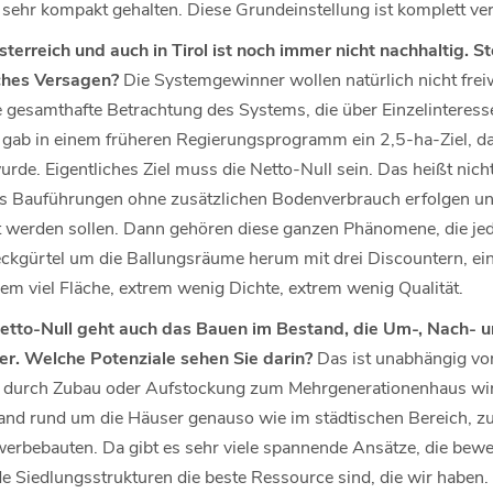
sehr kompakt gehalten. Diese Grundeinstellung ist komplett ve
erreich und auch in Tirol ist noch immer nicht nachhaltig. St
sches Versagen?
Die Systemgewinner wollen natürlich nicht freiwi
e gesamthafte Betrachtung des Systems, die über Einzelinteresse
s gab in einem früheren Regierungsprogramm ein 2,5-ha-Ziel, da
rde. Eigentliches Ziel muss die Netto-Null sein. Das heißt nich
s Bauführungen ohne zusätzlichen Bodenverbrauch erfolgen und
 werden sollen. Dann gehören diese ganzen Phänomene, die jede
ckgürtel um die Ballungsräume herum mit drei Discountern, ei
em viel Fläche, extrem wenig Dichte, extrem wenig Qualität.
Netto-Null geht auch das Bauen im Bestand, die Um-, Nach- 
r. Welche Potenziale sehen Sie darin?
Das ist unabhängig vo
as durch Zubau oder Aufstockung zum Mehrgenerationenhaus 
nd rund um die Häuser genauso wie im städtischen Bereich, zu
rbebauten. Da gibt es sehr viele spannende Ansätze, die bewei
 Siedlungsstrukturen die beste Ressource sind, die wir haben.