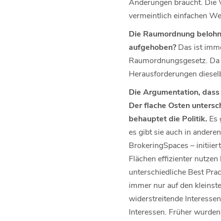
Änderungen braucht. Die 
vermeintlich einfachen We
Die Raumordnung belohn
aufgehoben?
Das ist imme
Raumordnungsgesetz. Da fr
Herausforderungen dieselb
Die Argumentation, dass 
Der flache Osten untersc
behauptet die Politik.
Es 
es gibt sie auch in ander
BrokeringSpaces – initiie
Flächen effizienter nutze
unterschiedliche Best Pra
immer nur auf den kleinst
widerstreitende Interesse
Interessen. Früher wurden