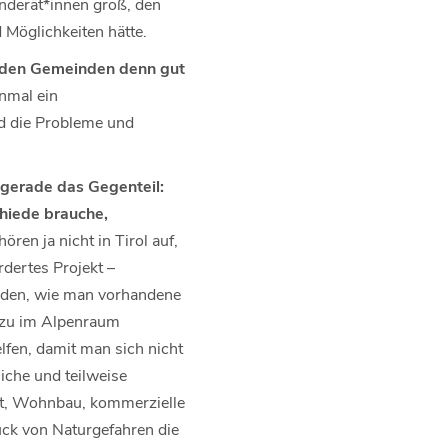
nderät*innen groß, den
Möglichkeiten hätte.
 den Gemeinden denn gut
inmal ein
d die Probleme und
 gerade das Gegenteil:
chiede brauche,
ren ja nicht in Tirol auf,
dertes Projekt –
inden, wie man vorhandene
azu im Alpenraum
lfen, damit man sich nicht
iche und teilweise
it, Wohnbau, kommerzielle
uck von Naturgefahren die