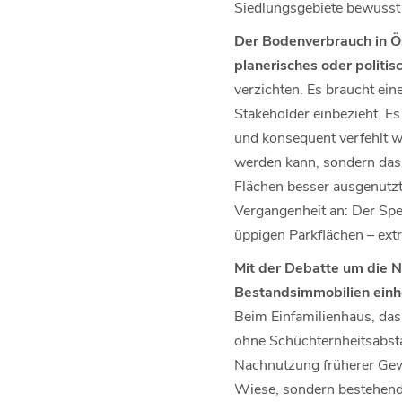
Siedlungsgebiete bewusst 
Der Bodenverbrauch in Öst
planerisches oder politi
verzichten. Es braucht ein
Stakeholder einbezieht. E
und konsequent verfehlt wu
werden kann, sondern das
Flächen besser ausgenutzt
Vergangenheit an: Der Spe
üppigen Parkflächen – extr
Mit der Debatte um die 
Bestandsimmobilien einhe
Beim Einfamilienhaus, d
ohne Schüchternheitsabsta
Nachnutzung früherer Gewe
Wiese, sondern bestehende