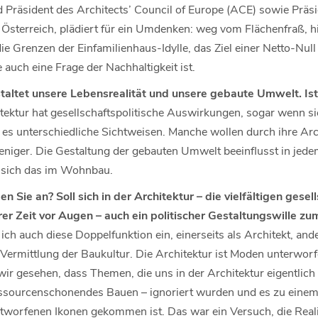
 Präsident des Architects’ Council of Europe (ACE) sowie Pr
in Österreich, plädiert für ein Umdenken: weg vom Flächenfraß,
ie Grenzen der Einfamilienhaus-Idylle, das Ziel einer Netto-Nu
uch eine Frage der Nachhaltigkeit ist.
taltet unsere Lebensrealität und unsere gebaute Umwelt. Ist 
ektur hat gesellschaftspolitische Auswirkungen, sogar wenn sie s
es unterschiedliche Sichtweisen. Manche wollen durch ihre Arch
weniger. Die Gestaltung der gebauten Umwelt beeinflusst in je
t sich das im Wohnbau.
 Sie an? Soll sich in der Architektur – die vielfältigen gesell
r Zeit vor Augen – auch ein politischer Gestaltungswille z
ich auch diese Doppelfunktion ein, einerseits als Architekt, ande
 Vermittlung der Baukultur. Die Architektur ist Moden unterwor
r gesehen, dass Themen, die uns in der Architektur eigentlich
ressourcenschonendes Bauen – ignoriert wurden und es zu ein
tworfenen Ikonen gekommen ist. Das war ein Versuch, die Realitä