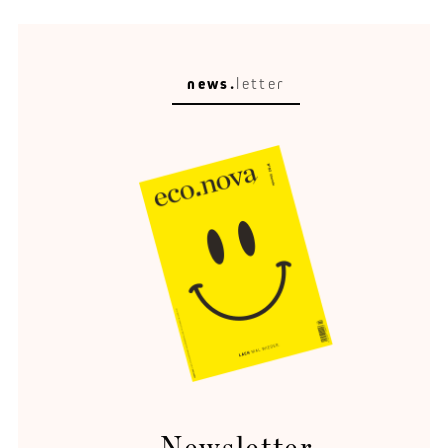
news.
letter
Gescheiter(t)
Was vom Start-up-Traum übrig blieb.