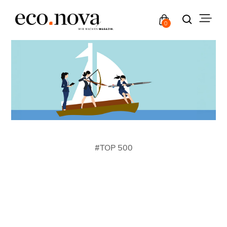
0
#
TOP 500