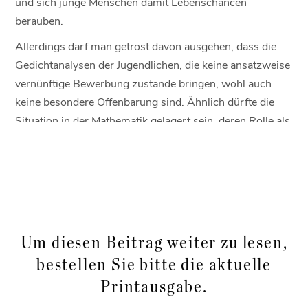
und sich junge Menschen damit Lebenschancen
berauben.
Allerdings darf man getrost davon ausgehen, dass die
Gedichtanalysen der Jugendlichen, die keine ansatzweise
vernünftige Bewerbung zustande bringen, wohl auch
keine besondere Offenbarung sind. Ähnlich dürfte die
Situation in der Mathematik gelagert sein, deren Rolle als
Werkzeug zur Modellierung von realen Problemen im
Unterricht unterentwickelt ist. Ein zeitgemäßer
Mathematikunterricht sollte daher nicht nur
mathematisches Faktenwissen und schematische
Lösungsverfahren vermitteln, sondern auch die
Ausbildung der Fähigkeit, mathematisches Wissen
Um diesen Beitrag weiter zu lesen,
flexibel in kontextbezogenen Problemstellungen
bestellen Sie bitte die aktuelle
einsetzen zu können. Die Probleme sollten dabei derart
Printausgabe.
gestaltet sein, dass sie den Schülern die Bedeutung von
Mathematik in unserem Leben aufzeigen, einen Bezug