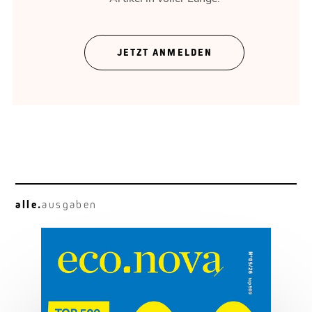
Rossau gestalten
Unternehmen brauchen Raum.
JETZT ANMELDEN
alle.
ausgaben
Neugier vor Genialität
Francesca Ferlaino: am Quantengipfel.