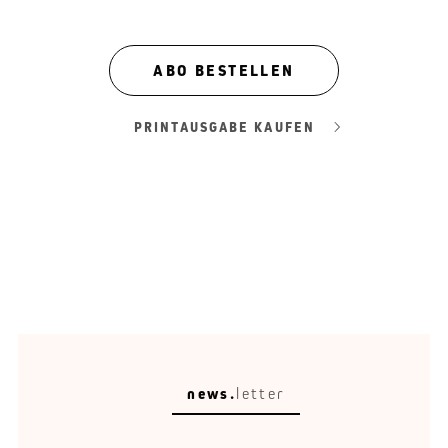
zur Lebenswelt der Schüler herstellen und gezielt das
eigenständige Denken schulen.
ABO BESTELLEN
Text:
Marian Kröll
PRINTAUSGABE KAUFEN
news.
letter