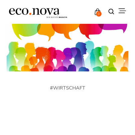
0
#
WIRTSCHAFT