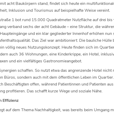
it acht Baukörpern stand, findet sich heute ein multifunktiona
eit, Inklusion und Tourismus auf beispielhafte Weise vereint.
straße 1 bot rund 15.000 Quadratmeter Nutzfläche auf drei bis 
ang verband sechs der acht Gebäude – eine Struktur, die währen
aupteingänge und ein klar gegliederter Innenhof erhöhen nun so
fenthaltsqualität. Das Ziel war ambitioniert: Die bauliche Hülle 
ein völlig neues Nutzungskonzept. Heute finden sich im Quartie
ern auch 36 Wohnungen, eine Kinderkrippe, ein Hotel, inklusiv
xen und ein vielfältiges Gastronomieangebot.
Synergien schaffen. So nutzt etwa das angrenzende Hotel nicht 
n Büros, sondern auch mit dem öffentlichen Leben im Quartier. 
 Beschäftigten offen, während Patientinnen und Patienten aus
ng profitieren. Das schafft kurze Wege und soziale Nähe.
 Effizienz
gt auf dem Thema Nachhaltigkeit, was bereits beim Umgang m