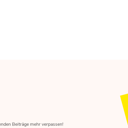
Mensch vor Maschine
Die M
Muster in der Datenwolke.
Marken s
enden Beiträge mehr verpassen!