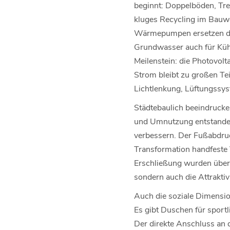
beginnt: Doppelböden, Tr
kluges Recycling im Bauwe
Wärmepumpen ersetzen die
Grundwasser auch für Kühl
Meilenstein: die Photovol
Strom bleibt zu großen Tei
Lichtlenkung, Lüftungss
Städtebaulich beeindrucke
und Umnutzung entstanden
verbessern. Der Fußabdruck
Transformation handfeste V
Erschließung wurden über 
sondern auch die Attraktiv
Auch die soziale Dimension
Es gibt Duschen für sportl
Der direkte Anschluss an 