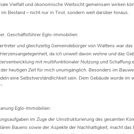
ziale Vielfalt und ökonomische Weitsicht gemeinsam wirken könne
im Bestand – nicht nur in Tirol, sondern weit darüber hinaus.
zer, Geschäftsführer Eglo-immobilien:
ertreter und gleichzeitig Gemeindebürger von Wattens war das 
 Herzensangelegenheit, da ich unweit davon wohne und das Geb
tiersentwicklung mit multifunktionaler Nutzung und Schaffung 
 der heutigen Zeit für mich unumgänglich. Besonders im Bauwes
deln eine Selbstverständlichkeit sein. Dem Gebäude wurde im 
“
Planung Eglo-Immobilien:
lanungsaufgaben im Zuge der Umstrukturierung des gesamten Komp
lären Bauens sowie der Aspekte der Nachhaltigkeit, macht das P