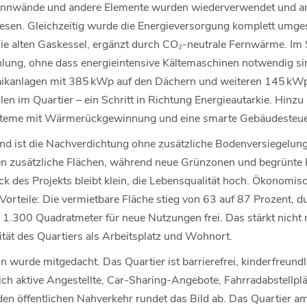
ennwände und andere Elemente wurden wiederverwendet und ange
sen. Gleichzeitig wurde die Energieversorgung komplett umge
 alten Gaskessel, ergänzt durch CO₂-neutrale Fernwärme. Im
ung, ohne dass energieintensive Kältemaschinen notwendig sin
taikanlagen mit 385 kWp auf den Dächern und weiteren 145 kWp
len im Quartier – ein Schritt in Richtung Energieautarkie. Hinz
ysteme mit Wärmerückgewinnung und eine smarte Gebäudesteu
nd ist die Nachverdichtung ohne zusätzliche Bodenversiegelung
 zusätzliche Flächen, während neue Grünzonen und begrünte 
 des Projekts bleibt klein, die Lebensqualität hoch. Ökonomisc
orteile: Die vermietbare Fläche stieg von 63 auf 87 Prozent, d
1.300 Quadratmeter für neue Nutzungen frei. Das stärkt nicht nu
ität des Quartiers als Arbeitsplatz und Wohnort.
 wurde mitgedacht. Das Quartier ist barrierefrei, kinderfreundli
ich aktive Angestellte, Car-Sharing-Angebote, Fahrradabstellplä
den öffentlichen Nahverkehr rundet das Bild ab. Das Quartier am