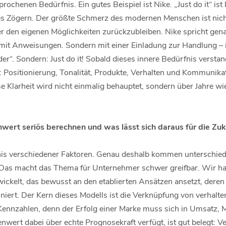
rochenen Bedürfnis. Ein gutes Beispiel ist Nike. „Just do it“ ist 
res Zögern. Der größte Schmerz des modernen Menschen ist nich
r den eigenen Möglichkeiten zurückzubleiben. Nike spricht gena
t mit Anweisungen. Sondern mit einer Einladung zur Handlung – 
der“. Sondern: Just do it! Sobald dieses innere Bedürfnis verstan
 Positionierung, Tonalität, Produkte, Verhalten und Kommunika
e Klarheit wird nicht einmalig behauptet, sondern über Jahre wi
nwert seriös berechnen und was lässt sich daraus für die Zuk
is verschiedener Faktoren. Genau deshalb kommen unterschiedl
 Das macht das Thema für Unternehmer schwer greifbar. Wir ha
wickelt, das bewusst an den etablierten Ansätzen ansetzt, deren
iert. Der Kern dieses Modells ist die Verknüpfung von verhalt
nnzahlen, denn der Erfolg einer Marke muss sich in Umsatz, M
wert dabei über echte Prognosekraft verfügt, ist gut belegt: V