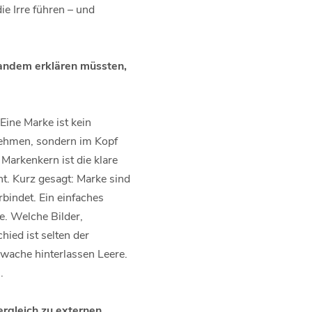
ie Irre führen – und
mandem erklären müssten,
Eine Marke ist kein
nehmen, sondern im Kopf
Markenkern ist die klare
t. Kurz gesagt: Marke sind
bindet. Ein einfaches
e. Welche Bilder,
ied ist selten der
wache hinterlassen Leere.
.
ergleich zu externen