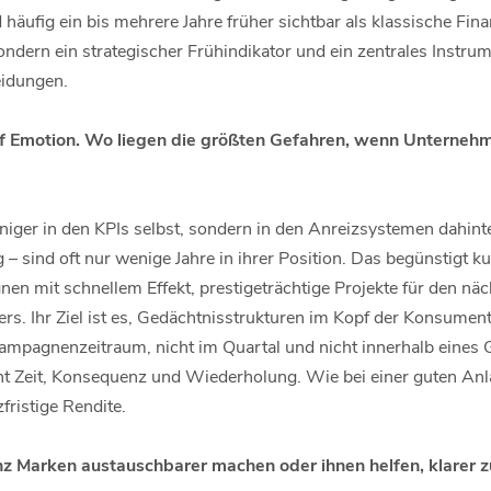
ufig ein bis mehrere Jahre früher sichtbar als klassische Fi
sondern ein strategischer Frühindikator und ein zentrales Instru
idungen.
uf Emotion. Wo liegen die größten Gefahren, wenn Unternehm
niger in den KPIs selbst, sondern in den Anreizsystemen dahint
– sind oft nur wenige Jahre in ihrer Position. Das begünstigt 
n mit schnellem Effekt, prestigeträchtige Projekte für den näch
rs. Ihr Ziel ist es, Gedächtnisstrukturen im Kopf der Konsume
Kampagnenzeitraum, nicht im Quartal und nicht innerhalb eines 
 Zeit, Konsequenz und Wiederholung. Wie bei einer guten Anlag
zfristige Rendite.
enz Marken austauschbarer machen oder ihnen helfen, klarer 