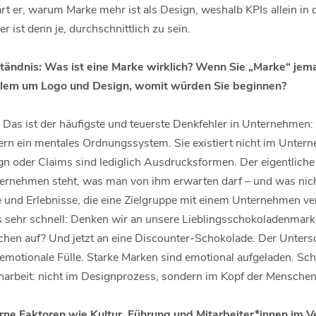
ärt er, warum Marke mehr ist als Design, weshalb KPIs allein in d
 ist denn je, durchschnittlich zu sein.
tändnis: Was ist eine Marke wirklich? Wenn Sie „Marke“ je
allem um Logo und Design, womit würden Sie beginnen?
Das ist der häufigste und teuerste Denkfehler in Unternehmen: 
rn ein mentales Ordnungssystem. Sie existiert nicht im Unter
n oder Claims sind lediglich Ausdrucksformen. Der eigentliche 
ternehmen steht, was man von ihm erwarten darf – und was nich
 und Erlebnisse, die eine Zielgruppe mit einem Unternehmen ver
s sehr schnell: Denken wir an unsere Lieblingsschokoladenmark
hen auf? Und jetzt an eine Discounter-Schokolade. Der Untersch
motionale Fülle. Starke Marken sind emotional aufgeladen. Sch
arbeit: nicht im Designprozess, sondern im Kopf der Menschen
erne Faktoren wie Kultur, Führung und Mitarbeiter*innen im V