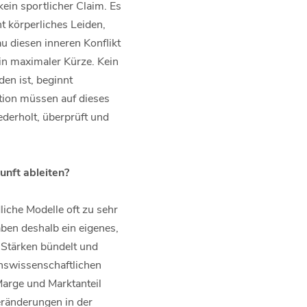
kein sportlicher Claim. Es
t körperliches Leiden,
u diesen inneren Konflikt
in maximaler Kürze. Kein
den ist, beginnt
tion müssen auf dieses
ederholt, überprüft und
unft ableiten?
iche Modelle oft zu sehr
ben deshalb ein eigenes,
 Stärken bündelt und
enswissenschaftlichen
arge und Marktanteil
eränderungen in der