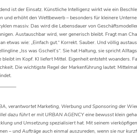
idend ist der Einsatz. Künstliche Intelligenz wirkt wie ein Beschl
en und erhöht den Wettbewerb – besonders für kleinere Unterne
zyklen massiv. Das wird die Lebensdauer von Geschäftsmodelle
nigen. Austauschbar wird, wer generisch bleibt. Fragt man C
n etwas wie: „Einfach gut.“ Korrekt. Sauber. Und völlig austausc
lingline „Iss was Gscheit’s“. Sie hat Haltung, sie spricht Alltagss
e bleibt im Kopf. KI liefert Mittel. Eigenheit entsteht woanders. 
ichkeit. Die wichtigste Regel der Markenführung lautet: Mittelm
indet.
–––––––
 BA, verantwortet Marketing, Werbung und Sponsoring der Wien
rallel dazu führt er mit URBAN AGENCY eine bewusst klein gehal
klung und Umsetzung spezialisiert hat. Mit seinem vierköpfige
nen – und Aufträge auch einmal auszureden, wenn sie nur kurzfr