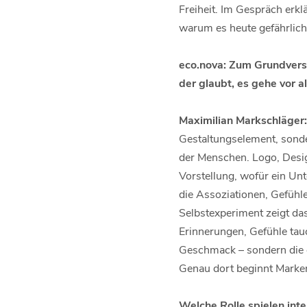
Freiheit. Im Gespräch erkl
warum es heute gefährlicher
eco.nova: Zum Grundvers
der glaubt, es gehe vor 
Maximilian Markschläger:
Gestaltungselement, sonde
der Menschen. Logo, Desig
Vorstellung, wofür ein Un
die Assoziationen, Gefühle
Selbstexperiment zeigt da
Erinnerungen, Gefühle tauc
Geschmack – sondern die e
Genau dort beginnt Marken
Welche Rolle spielen int