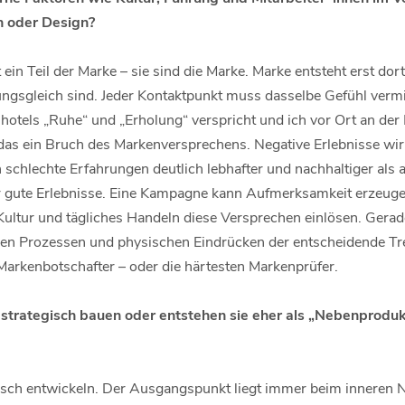
 oder Design?
 ein Teil der Marke – sie sind die Marke. Marke entsteht erst dort
sgleich sind. Jeder Kontaktpunkt muss dasselbe Gefühl vermi
tels „Ruhe“ und „Erholung“ verspricht und ich vor Ort an der
 das ein Bruch des Markenversprechens. Negative Erlebnisse wir
schlechte Erfahrungen deutlich lebhafter und nachhaltiger als a
er gute Erlebnisse. Eine Kampagne kann Aufmerksamkeit erzeuge
ultur und tägliches Handeln diese Versprechen einlösen. Gerad
ben Prozessen und physischen Eindrücken der entscheidende Tre
Markenbotschafter – oder die härtesten Markenprüfer.
strategisch bauen oder entstehen sie eher als „Nebenprodu
ch entwickeln. Der Ausgangspunkt liegt immer beim inneren Ne