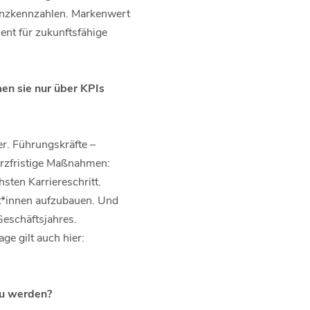
nanzkennzahlen. Markenwert
ment für zukunftsfähige
en sie nur über KPIs
er. Führungskräfte –
kurzfristige Maßnahmen:
sten Karriereschritt.
nt*innen aufzubauen. Und
Geschäftsjahres.
e gilt auch hier:
zu werden?