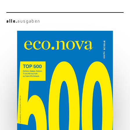
alle.
ausgaben
Osttirol deluxe
Hauben, Herz und Hauptplatz.
MEHR ERFAHREN