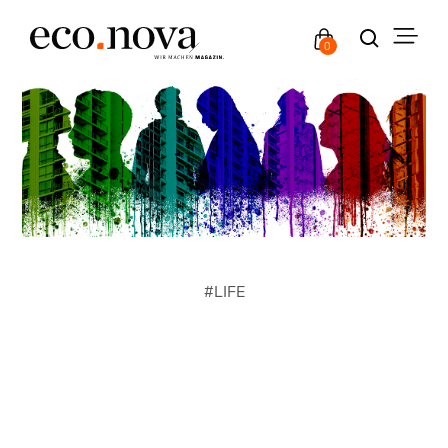
0
#
LIFE