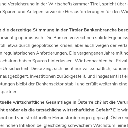
d Versicherung in der Wirtschaftskammer Tirol, spricht über 
 Sparen und Anlegen sowie die Herausforderungen für den Wir
 die derzeitige Stimmung in der Tiroler Bankenbranche bes
orsichtig optimistisch. Die Banken verzeichnen solide Ergebnisse
ll, etwa durch geopolitische Krisen, aber auch wegen der ver
egulatorischen Anforderungen. Die vergangenen Jahre mit hohe
hstum haben Spuren hinterlassen. Wir beobachten bei Privat
Unsicherheit. Diese zeigt sich nicht nur wirtschaftlich, sonder
ausgezögert, Investitionen zurückgestellt, und insgesamt ist e
tungen bleibt der Bankensektor stabil und erfüllt weiterhin eine 
spartner.
tuelle wirtschaftliche Gesamtlage in Österreich? Ist die Ver
ht größer als die tatsächliche wirtschaftliche Gefahr?
Die wir
nnt und von strukturellen Herausforderungen geprägt. Österre
iner hohen Inflation bei gleichzeitig schwachem Wachstum, eine 