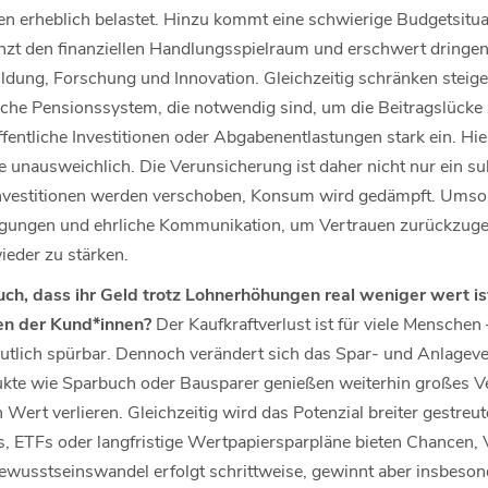
 erheblich belastet. Hinzu kommt eine schwierige Budgetsitua
nzt den finanziellen Handlungsspielraum und erschwert dringe
Bildung, Forschung und Innovation. Gleichzeitig schränken stei
liche Pensionssystem, die notwendig sind, um die Beitragslücke 
entliche Investitionen oder Abgabenentlastungen stark ein. Hie
e unausweichlich. Die Verunsicherung ist daher nicht nur ein su
nvestitionen werden verschoben, Konsum wird gedämpft. Umso w
gungen und ehrliche Kommunikation, um Vertrauen zurückzuge
ieder zu stärken.
ch, dass ihr Geld trotz Lohnerhöhungen real weniger wert is
en der Kund*innen?
Der Kaufkraftverlust ist für viele Menschen
tlich spürbar. Dennoch verändert sich das Spar- und Anlagever
kte wie Sparbuch oder Bausparer genießen weiterhin großes Ve
n Wert verlieren. Gleichzeitig wird das Potenzial breiter gestre
 ETFs oder langfristige Wertpapiersparpläne bieten Chancen, 
wusstseinswandel erfolgt schrittweise, gewinnt aber insbeson