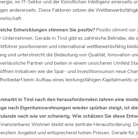
rgie, im IT-Sektor und der Künstlichen Intelligenz einerseits u
gen andererseits. Diese Faktoren setzen die Wettbewerbsfähigk
reitschaft.
elche Entwicklungen stimmen Sie positiv?
Positiv stimmt vor 
 Unternehmen. Gerade in Tirol gibt es zahlreiche Betriebe, die s
führer positionieren und international wettbewerbsfähig blei
lung und unterstreicht die Bedeutung von Qualität, Innovation u
erlässliche Partner und bieten in einem unsicheren Umfeld Stabi
ffnen Initiativen wie die Spar- und Investitionsunion neue Chan
fholbedarf beim Aufbau eines leistungsfähigen Kapitalmarkts und
markt in Tirol nach den herausfordernden Jahren eine mode
ge nach Eigentumswohnungen wieder spürbar steigt, ist die
lande nach wie vor schwierig. Wie schätzen Sie diese Entwi
Finanzierbares Wohnen bleibt eine zentrale Herausforderung. Der
enztem Angebot und entsprechend hohen Preisen. Gerade für ju