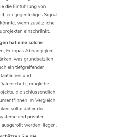
wie die Einführung von
, ein gegenteiliges Signal
 könnte, wenn zusätzliche
projekten einschränkt.
gen hat eine solche
len, Europas Abhängigkeit
tärken, was grundsätzlich
h ein tiefgreifender
taatlichen und
 Datenschutz, mögliche
jekts, die schlussendlich
ument*innen im Vergleich
ken sollte daher der
ysteme und privater
 ausgerollt werden, liegen.
 schätzen Sie die