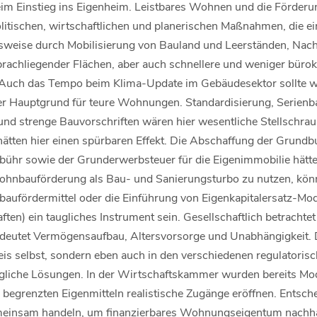
im Einstieg ins Eigenheim. Leistbares Wohnen und die Förder
olitischen, wirtschaftlichen und planerischen Maßnahmen, die e
sweise durch Mobilisierung von Bauland und Leerständen, Nac
achliegender Flächen, aber auch schnellere und weniger bürok
uch das Tempo beim Klima-Update im Gebäudesektor sollte we
er Hauptgrund für teure Wohnungen. Standardisierung, Serien
d strenge Bauvorschriften wären hier wesentliche Stellschraub
hätten hier einen spürbaren Effekt. Die Abschaffung der Grund
bühr sowie der Grunderwerbsteuer für die Eigenimmobilie hätt
 Wohnbauförderung als Bau- und Sanierungsturbo zu nutzen, könn
ufördermittel oder die Einführung von Eigenkapitalersatz-Mode
aften) ein taugliches Instrument sein. Gesellschaftlich betrachte
eutet Vermögensaufbau, Altersvorsorge und Unabhängigkeit. D
reis selbst, sondern eben auch in den verschiedenen regulatori
ugliche Lösungen. In der Wirtschaftskammer wurden bereits Mo
i begrenzten Eigenmitteln realistische Zugänge eröffnen. Entsch
emeinsam handeln, um finanzierbares Wohnungseigentum nachha