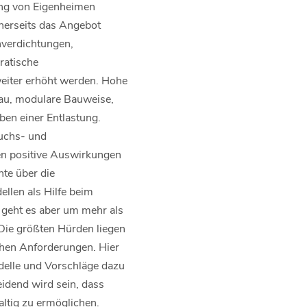
ung von Eigenheimen
inerseits das Angebot
hverdichtungen,
ratische
iter erhöht werden. Hohe
bau, modulare Bauweise,
en einer Entlastung.
buchs- und
en positive Auswirkungen
te über die
llen als Hilfe beim
t geht es aber um mehr als
ie größten Hürden liegen
schen Anforderungen. Hier
delle und Vorschläge dazu
eidend wird sein, dass
ltig zu ermöglichen.