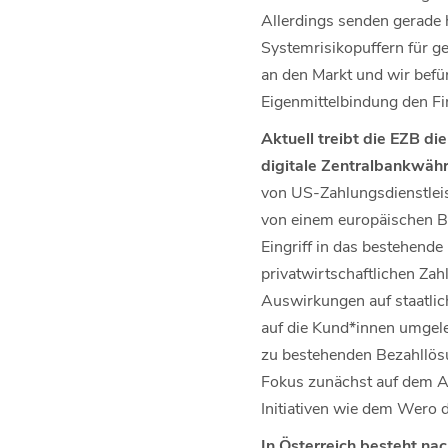
Allerdings senden gerade h
Systemrisikopuffern für g
an den Markt und wir befür
Eigenmittelbindung den F
Aktuell treibt die EZB d
digitale Zentralbankwäh
von US-Zahlungsdienstleist
von einem europäischen Bl
Eingriff in das bestehend
privatwirtschaftlichen Za
Auswirkungen auf staatlic
auf die Kund*innen umgel
zu bestehenden Bezahllösu
Fokus zunächst auf dem A
Initiativen wie dem Wero d
In Österreich besteht nac