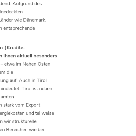
idend: Aufgrund des
lgedeckten
n. Länder wie Dänemark,
ch entsprechende
n-)Kredite,
 Ihnen aktuell besonders
n – etwa im Nahen Osten
um die
tung auf. Auch in Tirol
deutet. Tirol ist neben
esamten
em stark vom Export
nergiekosten und teilweise
 wir strukturelle
en Bereichen wie bei