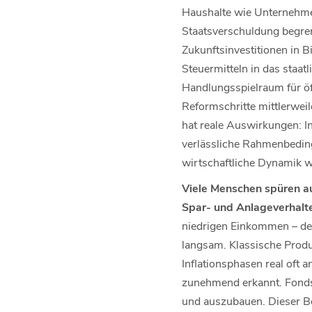
Haushalte wie Unternehmen
Staatsverschuldung begre
Zukunftsinvestitionen in 
Steuermitteln in das staat
Handlungsspielraum für öff
Reformschritte mittlerweil
hat reale Auswirkungen: I
verlässliche Rahmenbedin
wirtschaftliche Dynamik w
Viele Menschen spüren au
Spar- und Anlageverhalt
niedrigen Einkommen – deu
langsam. Klassische Produ
Inflationsphasen real oft a
zunehmend erkannt. Fonds,
und auszubauen. Dieser Be