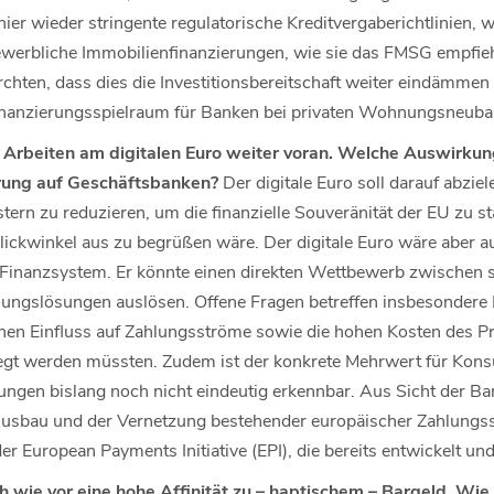
ier wieder stringente regulatorische Kreditvergaberichtlinien, 
ewerbliche Immobilienfinanzierungen, wie sie das FMSG empfiehlt
chten, dass dies die Investitionsbereitschaft weiter eindämmen
inanzierungsspielraum für Banken bei privaten Wohnungsneubau
ie Arbeiten am digitalen Euro weiter voran. Welche Auswirkun
rung auf Geschäftsbanken?
Der digitale Euro soll darauf abzie
ern zu reduzieren, um die finanzielle Souveränität der EU zu s
ickwinkel aus zu begrüßen wäre. Der digitale Euro wäre aber auc
e Finanzsystem. Er könnte einen direkten Wettbewerb zwischen s
hlungslösungen auslösen. Offene Fragen betreffen insbesondere
hen Einfluss auf Zahlungsströme sowie die hohen Kosten des Pro
egt werden müssten. Zudem ist der konkrete Mehrwert für Kons
ngen bislang noch nicht eindeutig erkennbar. Aus Sicht der Ban
usbau und der Vernetzung bestehender europäischer Zahlungss
er European Payments Initiative (EPI), die bereits entwickelt und
h wie vor eine hohe Affinität zu – haptischem – Bargeld. Wie