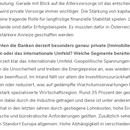
utung. Gerade mit Blick auf die Altersvorsorge ist das entsche
rd private Vorsorge immer wichtiger. Die Stärkung von kapita
ne tragende Rolle für langfristige finanzielle Stabilität spiele
ande sind dafür Erfolgsbeispiele. Es müssten dafür in Österrei
ärkere Anreize geschaffen werden.
en die Banken derzeit besonders genau: private (Immobilie
 oder das internationale Umfeld? Welche Segmente bereiten
erzeit klar das internationale Umfeld. Geopolitische Spannunge
n die Unsicherheit und treiben die Energiepreise an, was wieder
r beeinflusst. Im Inland fällt vor allem die Investitionszurückhal
n oder reduziert, was auf gedämpfte Wachstumserwartungen hin
tark spezialisierte Wirtschaftsregion. Rund 35 Prozent der g
n dabei durch die Industrie getragen und diese ist unter ander
t hat in den letzten Jahren durch gestiegene Lohnkosten, hohe E
che und bürokratische Anforderungen gelitten. Zusätzlich sehen
 Standort Europa allgemein: Hohe Abhängigkeit in verschieden