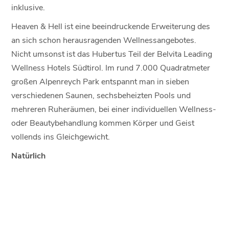
inklusive.
Heaven & Hell ist eine beeindruckende Erweiterung des
an sich schon herausragenden Wellnessangebotes.
Nicht umsonst ist das Hubertus Teil der Belvita Leading
Wellness Hotels Südtirol. Im rund 7.000 Quadratmeter
großen Alpenreych Park entspannt man in sieben
verschiedenen Saunen, sechsbeheizten Pools und
mehreren Ruheräumen, bei einer individuellen Wellness-
oder Beautybehandlung kommen Körper und Geist
vollends ins Gleichgewicht.
Natürlich
Fast selbstredend hält die Natur auch in derKüche des
Hubertus Einzug. Auf der international ausgerichteten
Karte finden sich einzigartige kulinarische Kreationen,
die Südtiroler Bodenständigkeit mit mediterraner