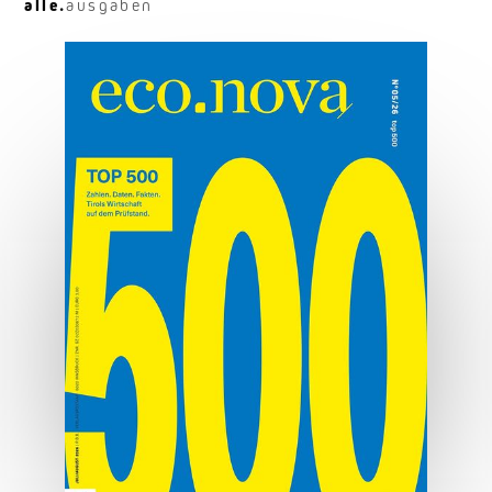
alle.
ausgaben
Osttirol deluxe
Hauben, Herz und Hauptplatz.
MEHR ERFAHREN