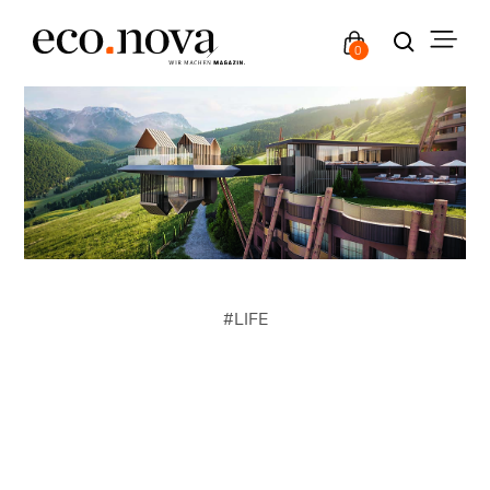
0
#
LIFE