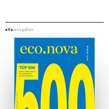
alle.
ausgaben
Osttirol deluxe
Hauben, Herz und Hauptplatz.
MEHR ERFAHREN