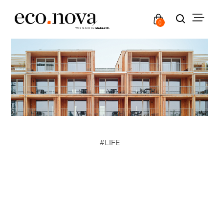
0
#
LIFE