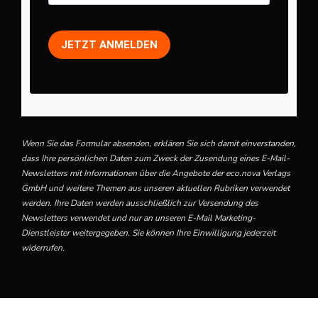
Aktuelle Ausgaben
Alle Themen
JETZT ANMELDEN
eco.mobil by Felix & Tom
Alle Ausgaben
Abo
Home
Über uns
Wenn Sie das Formular absenden, erklären Sie sich damit einverstanden,
Kontakt
dass Ihre persönlichen Daten zum Zweck der Zusendung eines E-Mail-
Newsletters mit Informationen über die Angebote der eco.nova Verlags
Werben
GmbH und weitere Themen aus unseren aktuellen Rubriken verwendet
Karriere
werden. Ihre Daten werden ausschließlich zur Versendung des
Newsletters verwendet und nur an unseren E-Mail Marketing-
Dienstleister weitergegeben. Sie können Ihre Einwilligung jederzeit
Newsletter
widerrufen.
JETZT ANMELDEN