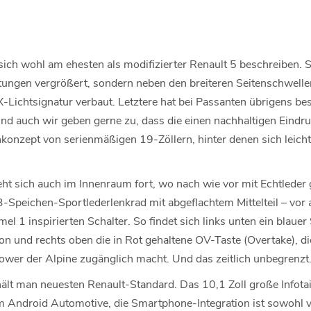
 sich wohl am ehesten als modifizierter Renault 5 beschreiben. 
ungen vergrößert, sondern neben den breiteren Seitenschwell
Lichtsignatur verbaut. Letztere hat bei Passanten übrigens be
d auch wir geben gerne zu, dass die einen nachhaltigen Eindruc
nkonzept von serienmäßigen 19-Zöllern, hinter denen sich leicht 
eht sich auch im Innenraum fort, wo nach wie vor mit Echtleder g
3-Speichen-Sportlederlenkrad mit abgeflachtem Mittelteil – vor 
l 1 inspirierten Schalter. So findet sich links unten ein blauer
on und rechts oben die in Rot gehaltene OV-Taste (Overtake), d
wer der Alpine zugänglich macht. Und das zeitlich unbegrenzt
hält man neuesten Renault-Standard. Das 10,1 Zoll große Infota
 Android Automotive, die Smartphone-Integration ist sowohl v