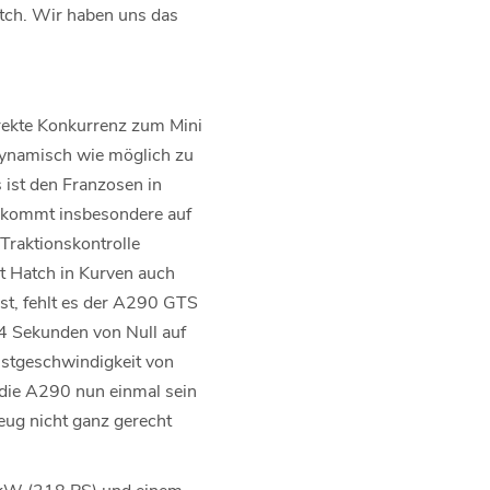
atch. Wir haben uns das
irekte Konkurrenz zum Mini
dynamisch wie möglich zu
ist den Franzosen in
o kommt insbesondere auf
Traktionskontrolle
ot Hatch in Kurven auch
st, fehlt es der A290 GTS
,4 Sekunden von Null auf
hstgeschwindigkeit von
 die A290 nun einmal sein
eug nicht ganz gerecht
0 kW (218 PS) und einem