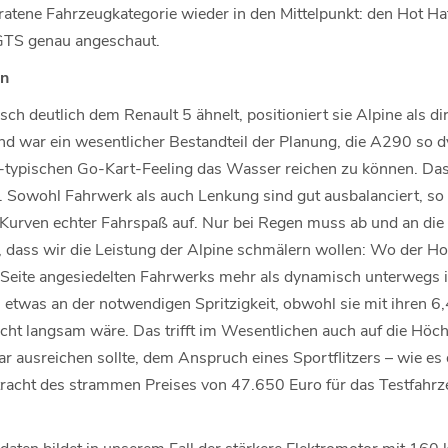
eratene Fahrzeugkategorie wieder in den Mittelpunkt: den Hot H
GTS genau angeschaut.
in
h deutlich dem Renault 5 ähnelt, positioniert sie Alpine als d
d war ein wesentlicher Bestandteil der Planung, die A290 so 
-typischen Go-Kart-Feeling das Wasser reichen zu können. Das 
en. Sowohl Fahrwerk als auch Lenkung sind gut ausbalanciert, s
 Kurven echter Fahrspaß auf. Nur bei Regen muss ab und an die 
t, dass wir die Leistung der Alpine schmälern wollen: Wo der H
 Seite angesiedelten Fahrwerks mehr als dynamisch unterwegs i
s etwas an der notwendigen Spritzigkeit, obwohl sie mit ihren 6
cht langsam wäre. Das trifft im Wesentlichen auch auf die Höc
ar ausreichen sollte, dem Anspruch eines Sportflitzers – wie es
tracht des strammen Preises von 47.650 Euro für das Testfahrz
rdaten bildet in unserem Fall der stärkere Elektromotor mit 16