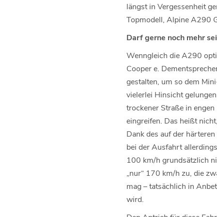
längst in Vergessenheit g
Topmodell, Alpine A290 
Darf gerne noch mehr se
Wenngleich die A290 optisc
Cooper e. Dementsprechen
gestalten, um so dem Mini
vielerlei Hinsicht gelung
trockener Straße in engen
eingreifen. Das heißt nich
Dank des auf der härteren
bei der Ausfahrt allerding
100 km/h grundsätzlich ni
„nur“ 170 km/h zu, die zw
mag – tatsächlich in Anbe
wird.
Den Antrieb für diese Fah