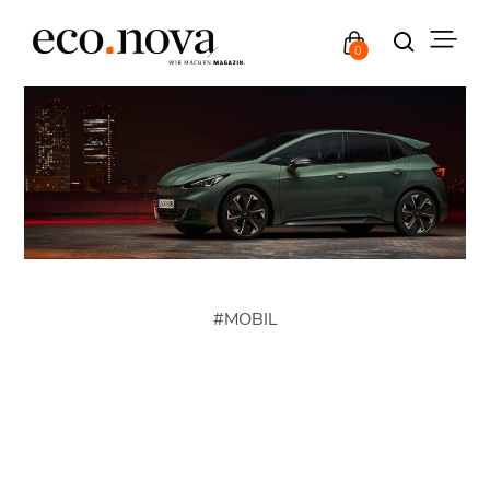
0
#
MOBIL