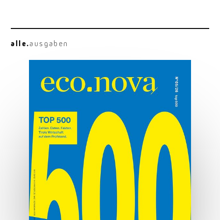
alle.
ausgaben
Alltagstauglich
Kia EV4: kompakt, elektrisch, gut
MEHR ERFAHREN