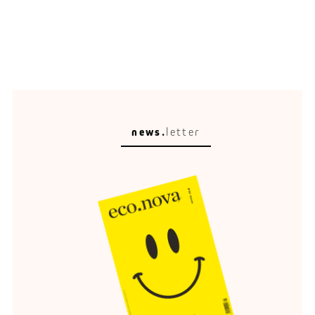
news.
letter
Meisterstück
Der DS N°8 ist das neue französische Flaggschiff.