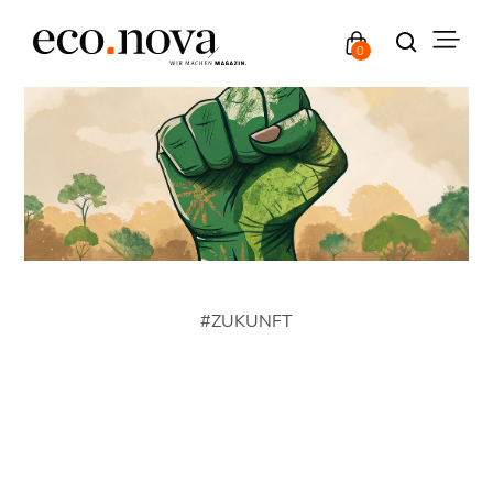
0
#
ZUKUNFT