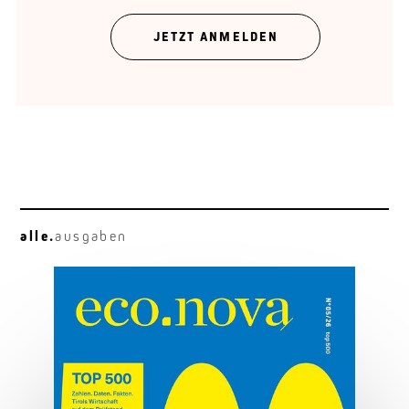
Unternehmen brauchen Raum.
JETZT ANMELDEN
alle.
ausgaben
Neugier vor Genialität
Francesca Ferlaino: am Quantengipfel.