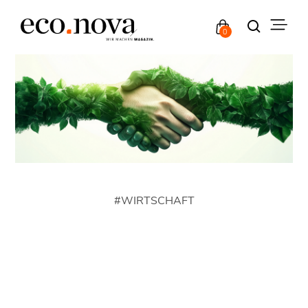
0
#
WIRTSCHAFT