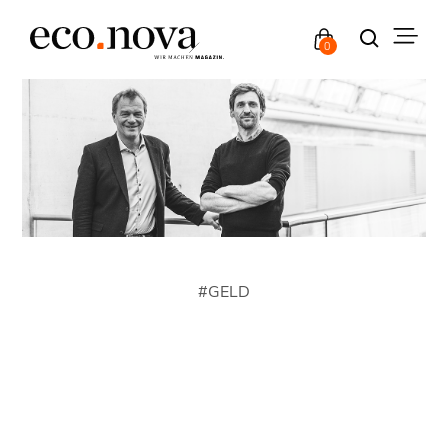
0
#
GELD