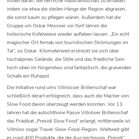
Anteil daran, die herrliche Naturlandschaft zu erhalten,
indem sie etwa die steilen Hänge der Region abgrasen,
die sonst kaum zu pflegen wären. Außerdem hat die
Gruppe um Oskar Messner vor fünf Jahren die
historische Kofelwiese wieder aufleben lassen: „Ein echt
magischer Ort fernab von touristischen Strömungen im
Tal“, so Oskar. Kilometerweit erstreckt sie sich über
hochalpines Gelände, die Stille und das friedliche Sein
hoch oben im Nirgendwo sind fantastisch, die grasenden
Schafe ein Ruhepol.
Die Initiative rund ums Villnösser Brillenschaf war
schließlich derart erfolgreich, dass auch die Macher von
Slow Food davon überzeugt werden konnten. Vor 13
Jahren hat die autochthone Rasse Villnöser Brillenschaf
das Prädikat „Presidi Slow Food“ erlangt, mittlerweile ist
Villnöss sogar Travel-Slow-Food-Region. Weltweit gibt
es rund 400 Produkte, die die Auszeichnung „Presidi“