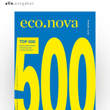
alle.
ausgaben
Osttirol deluxe
Hauben, Herz und Hauptplatz.
MEHR ERFAHREN