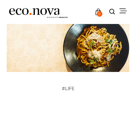
0
#
LIFE