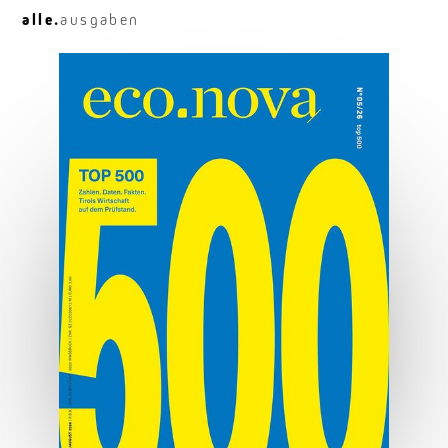
alle.
ausgaben
Differenziert
Tirols Immobilienmarkt im Überblick.
MEHR ERFAHREN