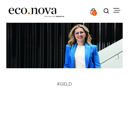
0
#
GELD