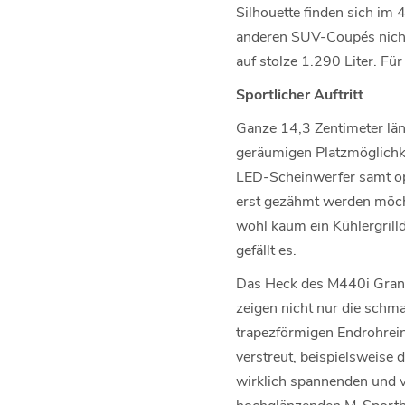
Silhouette finden sich im 
anderen SUV-Coupés nicht z
auf stolze 1.290 Liter. F
Sportlicher Auftritt
Ganze 14,3 Zentimeter län
geräumigen Platzmöglichke
LED-Scheinwerfer samt opti
erst gezähmt werden möcht
wohl kaum ein Kühlergrilld
gefällt es.
Das Heck des M440i Gran 
zeigen nicht nur die schm
trapezförmigen Endrohrein
verstreut, beispielsweise
wirklich spannenden und vo
hochglänzenden M-Sportbr