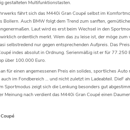
 gestalteten Multifunktionstasten.
ahrwerks fährt sich das M440i Gran Coupé selbst im Komfort
es Bollern. Auch BMW folgt dem Trend zum sanften, gemütlichen
ngenermaßen. Laut wird es erst beim Wechsel in den Sportmo
wirklich ordentlich merkt. Wem das zu leise ist, der möge zu
uasi selbstredend nur gegen entsprechenden Aufpreis. Das Preis
upé indes absolut in Ordnung. Serienmäßig ist er für 77.250 
app über 100.000 Euro.
n für einen angemessenen Preis ein solides, sportliches Auto
s auch im Fondbereich … und nicht zuletzt im Ladeabteil. DieF a
im Sportmodus zeigt sich die Lenkung besonders gut abgestim
er Meinung nach verdient das M440i Gran Coupé einen Daumen
 Coupé