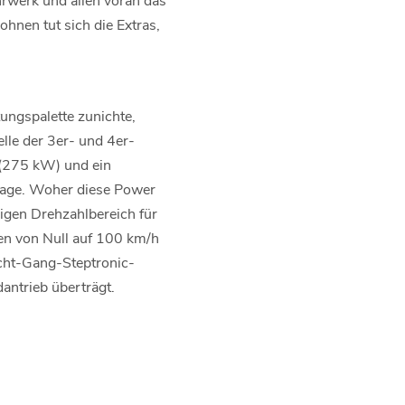
hnen tut sich die Extras,
ungspalette zunichte,
lle der 3er- und 4er-
 (275 kW) und ein
lage. Woher diese Power
igen Drehzahlbereich für
en von Null auf 100 km/h
Acht-Gang-Steptronic-
antrieb überträgt.