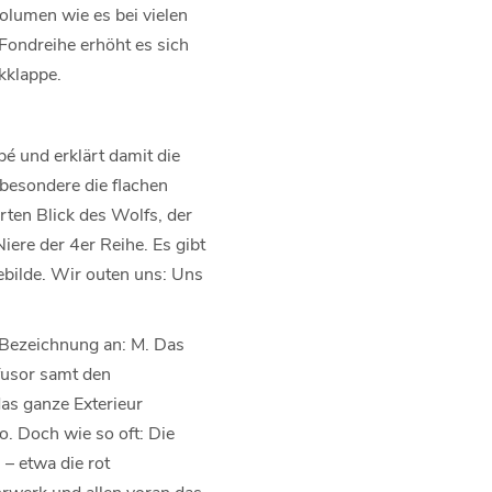
volumen wie es bei vielen
Fondreihe erhöht es sich
kklappe.
é und erklärt damit die
sbesondere die flachen
rten Blick des Wolfs, der
ere der 4er Reihe. Es gibt
ebilde. Wir outen uns: Uns
Bezeichnung an: M. Das
fusor samt den
as ganze Exterieur
. Doch wie so oft: Die
– etwa die rot
werk und allen voran das