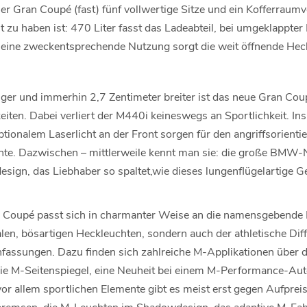
4er Gran Coupé (fast) fünf vollwertige Sitze und ein Kofferraum
u haben ist: 470 Liter fasst das Ladeabteil, bei umgeklappter 
ür eine zweckentsprechende Nutzung sorgt die weit öffnende Hec
ger und immerhin 2,7 Zentimeter breiter ist das neue Gran Coup
iten. Dabei verliert der M440i keineswegs an Sportlichkeit. In
onalem Laserlicht an der Front sorgen für den angriffsorientie
e. Dazwischen – mittlerweile kennt man sie: die große BMW-Ni
esign, das Liebhaber so spaltet,wie dieses lungenflügelartige G
Coupé passt sich in charmanter Weise an die namensgebende 
alen, bösartigen Heckleuchten, sondern auch der athletische Dif
fassungen. Dazu finden sich zahlreiche M-Applikationen über d
 die M-Seitenspiegel, eine Neuheit bei einem M-Performance-Auto
r allem sportlichen Elemente gibt es meist erst gegen Aufpreis 
emsen, die M-Leuchten im Shadowdesign, das adaptive M-Fahr