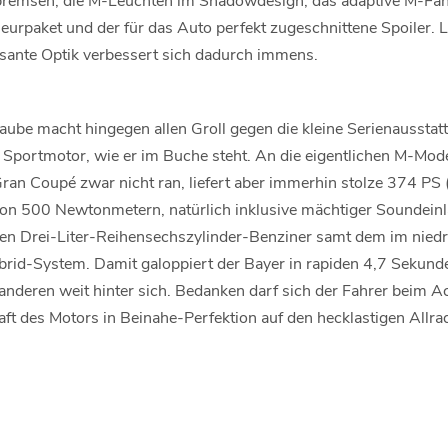
urpaket und der für das Auto perfekt zugeschnittene Spoiler. Lo
sante Optik verbessert sich dadurch immens.
aube macht hingegen allen Groll gegen die kleine Serienausstatt
n Sportmotor, wie er im Buche steht. An die eigentlichen M-Mode
an Coupé zwar nicht ran, liefert aber immerhin stolze 374 PS
 500 Newtonmetern, natürlich inklusive mächtiger Soundein
n Drei-Liter-Reihensechszylinder-Benziner samt dem im niedr
rid-System. Damit galoppiert der Bayer in rapiden 4,7 Sekund
anderen weit hinter sich. Bedanken darf sich der Fahrer beim 
aft des Motors in Beinahe-Perfektion auf den hecklastigen Allrad