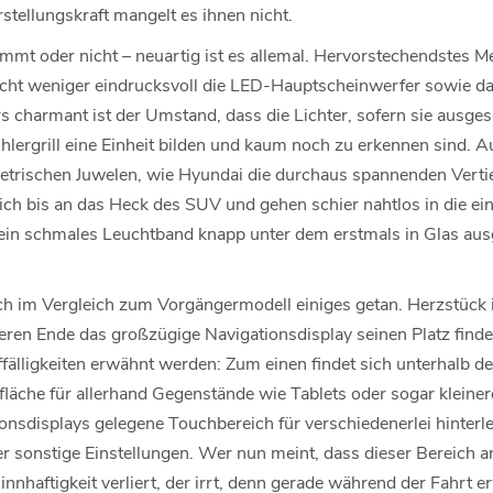
stellungskraft mangelt es ihnen nicht.
mt oder nicht – neuartig ist es allemal. Hervorstechendstes Me
 nicht weniger eindrucksvoll die LED-Hauptscheinwerfer sowie d
s charmant ist der Umstand, dass die Lichter, sofern sie ausgesc
lergrill eine Einheit bilden und kaum noch zu erkennen sind. A
etrischen Juwelen, wie Hyundai die durchaus spannenden Verti
ich bis an das Heck des SUV und gehen schier nahtlos in die ei
er ein schmales Leuchtband knapp unter dem erstmals in Glas au
.
h im Vergleich zum Vorgängermodell einiges getan. Herzstück 
eren Ende das großzügige Navigationsdisplay seinen Platz finde
ffälligkeiten erwähnt werden: Zum einen findet sich unterhalb de
läche für allerhand Gegenstände wie Tablets oder sogar kleiner
onsdisplays gelegene Touchbereich für verschiedenerlei hinterle
r sonstige Einstellungen. Wer nun meint, dass dieser Bereich a
innhaftigkeit verliert, der irrt, denn gerade während der Fahrt e