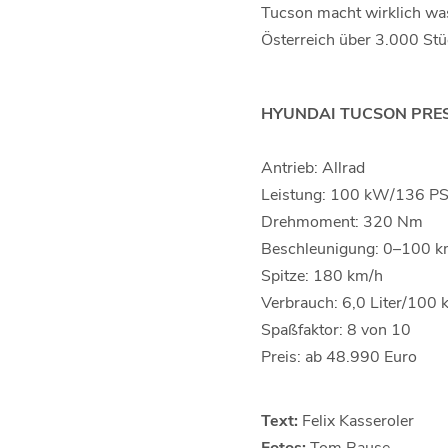
Tucson macht wirklich was 
Österreich über 3.000 St
HYUNDAI TUCSON PREST
Antrieb:
Allrad
Leistung:
100 kW/136 P
Drehmoment: 320 Nm
Beschleunigung:
0–100 km
Spitze: 180 km/h
Verbrauch:
6,0 Liter/100 
Spaßfaktor:
8 von 10
Preis: ab 48.990 Euro
Text:
Felix Kasseroler
Fotos:
Tom Bause