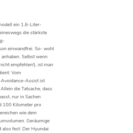
odell ein 1,6-Liter-
eineswegs die stärkste
g-
son einwandfrei. So- wohl
s anhaben. Selbst wenn
icht empfehlen!), ist man
dient: Vom
Avoidance-Assist ist
Allein die Tatsache, dass
asst, nur in Sachen
d 100 Kilometer pro
 Bereichen wie dem
raumvolumen. Geräumige
t also fest: Der Hyundai