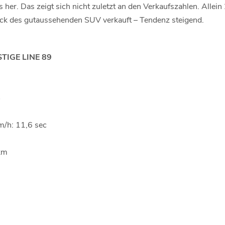
her. Das zeigt sich nicht zuletzt an den Verkaufszahlen. Allei
ück des gutaussehenden SUV verkauft – Tendenz steigend.
IGE LINE 89
S
/h: 11,6 sec
km