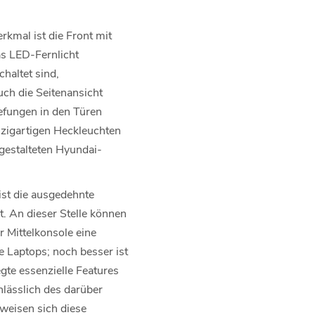
rkmal ist die Front mit
as LED-Fernlicht
haltet sind,
uch die Seitenansicht
efungen in den Türen
nzigartigen Heckleuchten
sgestalteten Hyundai-
ist die ausgedehnte
t. An dieser Stelle können
r Mittelkonsole eine
e Laptops; noch besser ist
gte essenzielle Features
nlässlich des darüber
rweisen sich diese