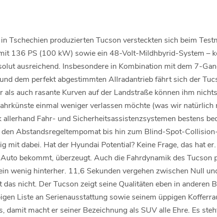
in Tschechien produzierten Tucson versteckten sich beim Testm
mit 136 PS (100 kW) sowie ein 48-Volt-Mildhbyrid-System – k
solut ausreichend. Insbesondere in Kombination mit dem 7-Gan
nd dem perfekt abgestimmten Allradantrieb fährt sich der Tuc
r als auch rasante Kurven auf der Landstraße können ihm nicht
ahrkünste einmal weniger verlassen möchte (was wir natürlich n
 allerhand Fahr- und Sicherheitsassistenzsystemen bestens be
 den Abstandsregeltempomat bis hin zum Blind-Spot-Collision-
 mit dabei. Hat der Hyundai Potential? Keine Frage, das hat er. 
el Auto bekommt, überzeugt. Auch die Fahrdynamik des Tucson p
ein wenig hinterher. 11,6 Sekunden vergehen zwischen Null un
t das nicht. Der Tucson zeigt seine Qualitäten eben in anderen
igen Liste an Serienausstattung sowie seinem üppigen Koffer
s, damit macht er seiner Bezeichnung als SUV alle Ehre. Es steh