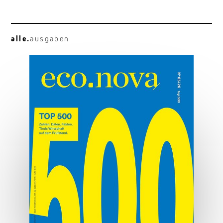
alle.
ausgaben
Alltagstauglich
Kia EV4: kompakt, elektrisch, gut
MEHR ERFAHREN