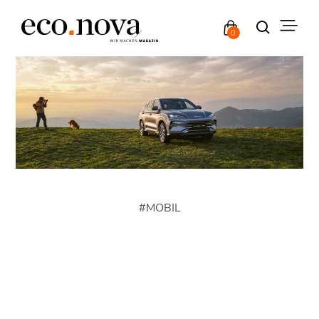
0
#
MOBIL