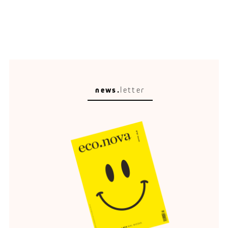
news.
letter
Meisterstück
Der DS N°8 ist das neue französische Flaggschiff.