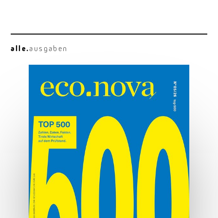
alle.
ausgaben
Osttirol deluxe
Hauben, Herz und Hauptplatz.
MEHR ERFAHREN