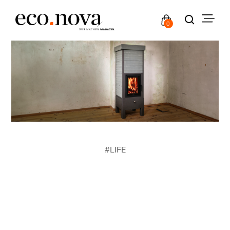
0
#
LIFE