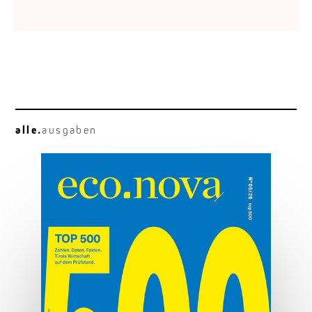
alle.
ausgaben
Neugier vor Genialität
Francesca Ferlaino: am Quantengipfel.
MEHR ERFAHREN