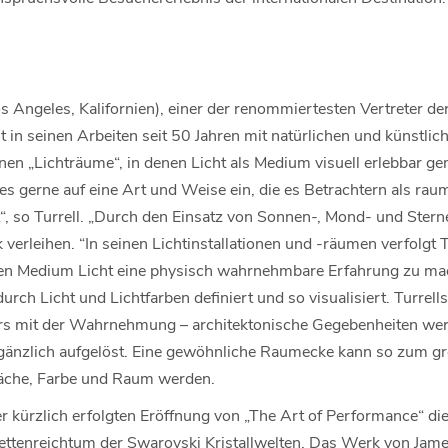
s Angeles, Kalifornien), einer der renommiertesten Vertreter der
 in seinen Arbeiten seit 50 Jahren mit natürlichen und künstlic
ionen „Lichträume“, in denen Licht als Medium visuell erlebbar ge
 es gerne auf eine Art und Weise ein, die es Betrachtern als ra
“, so Turrell. „Durch den Einsatz von Sonnen-, Mond- und Stern
erleihen. “In seinen Lichtinstallationen und -räumen verfolgt 
chen Medium Licht eine physisch wahrnehmbare Erfahrung zu m
urch Licht und Lichtfarben definiert und so visualisiert. Turrel
ers mit der Wahrnehmung – architektonische Gegebenheiten wer
 gänzlich aufgelöst. Eine gewöhnliche Raumecke kann so zum gr
äche, Farbe und Raum werden.
r kürzlich erfolgten Eröffnung von „The Art of Performance“
ettenreichtum der Swarovski Kristallwelten. Das Werk von James