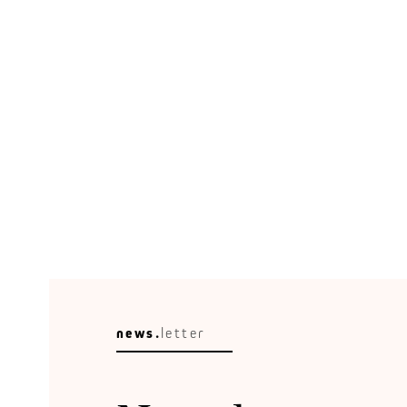
Circular Escape
Eine schöne Umgebung verändert, wie wir reisen,
entspannen und erinnern.
news.
letter