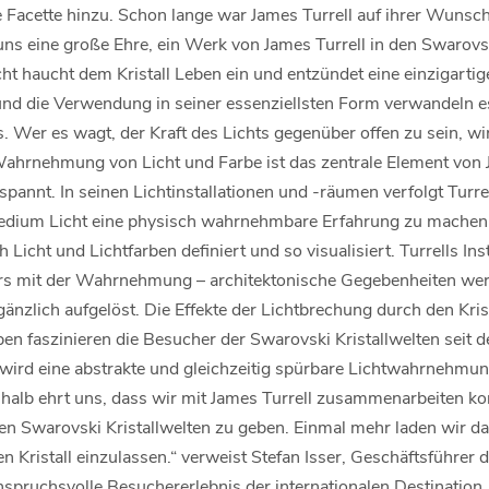
e Facette hinzu. Schon lange war James Turrell auf ihrer Wunschl
r uns eine große Ehre, ein Werk von James Turrell in den Swarovsk
t haucht dem Kristall Leben ein und entzündet eine einzigartige
 und die Verwendung in seiner essenziellsten Form verwandeln es
. Wer es wagt, der Kraft des Lichts gegenüber offen zu sein, w
Wahrnehmung von Licht und Farbe ist das zentrale Element von 
annt. In seinen Lichtinstallationen und -räumen verfolgt Turrel
edium Licht eine physisch wahrnehmbare Erfahrung zu machen
 Licht und Lichtfarben definiert und so visualisiert. Turrells I
ers mit der Wahrnehmung – architektonische Gegebenheiten wer
gänzlich aufgelöst. Die Effekte der Lichtbrechung durch den Kris
ben faszinieren die Besucher der Swarovski Kristallwelten seit 
d eine abstrakte und gleichzeitig spürbare Lichtwahrnehmung o
eshalb ehrt uns, dass wir mit James Turrell zusammenarbeiten 
n Swarovski Kristallwelten zu geben. Einmal mehr laden wir da
 Kristall einzulassen.“ verweist Stefan Isser, Geschäftsführer
spruchsvolle Besuchererlebnis der internationalen Destination.