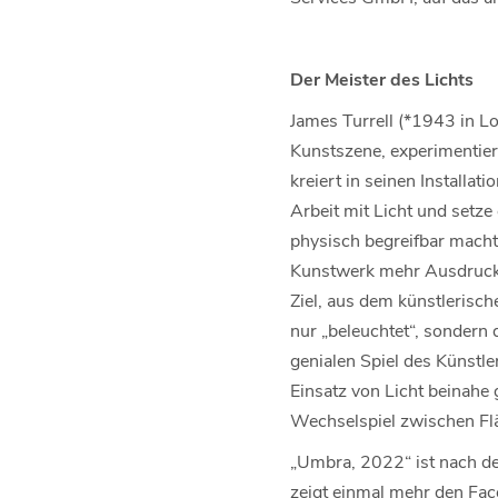
Der Meister des Lichts
James Turrell (*1943 in Lo
Kunstszene, experimentiert
kreiert in seinen Installat
Arbeit mit Licht und setze
physisch begreifbar macht
Kunstwerk mehr Ausdruck v
Ziel, aus dem künstleris
nur „beleuchtet“, sondern d
genialen Spiel des Künstl
Einsatz von Licht beinahe
Wechselspiel zwischen Fl
„Umbra, 2022“ ist nach de
zeigt einmal mehr den Fac