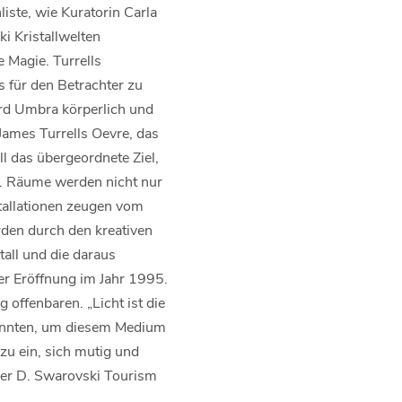
iste, wie Kuratorin Carla
i Kristallwelten
 Magie. Turrells
 für den Betrachter zu
ird Umbra körperlich und
James Turrells Oevre, das
l das übergeordnete Ziel,
. Räume werden nicht nur
nstallationen zeugen vom
den durch den kreativen
tall und die daraus
der Eröffnung im Jahr 1995.
ffenbaren. „Licht ist die
konnten, um diesem Medium
zu ein, sich mutig und
 der D. Swarovski Tourism