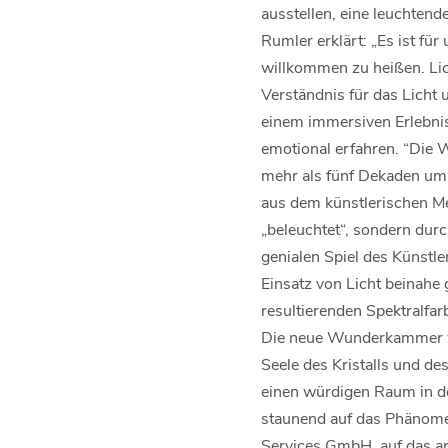
ausstellen, eine leuchtend
Rumler erklärt: „Es ist fü
willkommen zu heißen. Lich
Verständnis für das Licht
einem immersiven Erlebnis
emotional erfahren. “Die 
mehr als fünf Dekaden umsp
aus dem künstlerischen M
„beleuchtet“, sondern durch
genialen Spiel des Künstl
Einsatz von Licht beinahe 
resultierenden Spektralfar
Die neue Wunderkammer wir
Seele des Kristalls und d
einen würdigen Raum in de
staunend auf das Phänomen
Services GmbH, auf das an