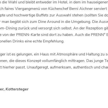
n die Wahl und bleibt entweder im Hotel, in dem im hauseigen
klich faires Viergangmenü von Küchenchef Berni Aichner servier
e und hochwertige Buffets zur Auswahl stehen (sollten Sie do
er man begibt sich zum Dine Around in die Umgebung. Die Auswahl
m-Dining zurück und versorgt sich selbst. An der Rezeption gib
e von der PRENN-Karte sind dort zu haben. Auch die PRENN° Bar
onellen Drinks eine echte Empfehlung.
ger ist es gelungen, ein Haus mit Atmosphäre und Haltung zu s
nen, die dieses Konzept vollumfänglich mittragen. Das junge Te
fekt hierher passt. Unaufgeregt, aufmerksam, authentisch und c
er, Kottersteger