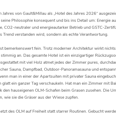
 Jahres von Gault&Millau als „Hotel des Jahres 2026“ ausgezei
 seine Philosophie konsequent und bis ins Detail um: Energie au
 CO2-neutraler und energieautarker Betrieb und GSTC-Zertifiz
als Trend verstanden wird, sondern als echte Verantwortung.
 bemerkenswert fein. Trotz moderner Architektur wirkt nichts k
 stimmig an. Das gesamte Hotel ist ein einzigartiger Rückzugsor
sgestattet mit viel Holz atmet jedes der Zimmer pures, durchda
ischer Sauna, Dampfbad, Outdoor-Panoramasauna und entspann
enn man in einer der Apartsuiten mit privater Sauna eingebucht
ch glatt ein ganzer Tag verschaukeln. Hat man ein Zimmer mit B
ck den hauseigenen OLM-Schafen beim Grasen zusehen. Die Umg
, wie sie die Gräser aus der Wiese zupfen.
etzt des OLM auf Freiheit statt starrer Routinen. Gebucht werd