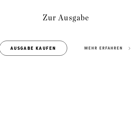
Zur Ausgabe
AUSGABE KAUFEN
MEHR ERFAHREN
Theater ohne Zeigefinger
Osttir
Gregor Bloéb über „Feuernacht“. Und mehr.
Hauben, 