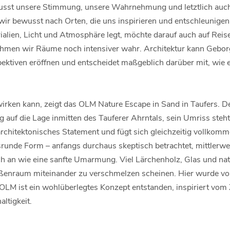
usst unsere Stimmung, unsere Wahrnehmung und letztlich auch,
ir bewusst nach Orten, die uns inspirieren und entschleunige
alien, Licht und Atmosphäre legt, möchte darauf auch auf Reise
hmen wir Räume noch intensiver wahr. Architektur kann Gebor
ektiven eröffnen und entscheidet maßgeblich darüber mit, wie e
 wirken kann, zeigt das OLM Nature Escape in Sand in Taufers. 
auf die Lage inmitten des Tauferer Ahrntals, sein Umriss steht
 architektonisches Statement und fügt sich gleichzeitig vollkomm
runde Form – anfangs durchaus skeptisch betrachtet, mittlerwei
ch an wie eine sanfte Umarmung. Viel Lärchenholz, Glas und nat
ßenraum miteinander zu verschmelzen scheinen. Hier wurde vor 
 OLM ist ein wohlüberlegtes Konzept entstanden, inspiriert vom
ltigkeit.