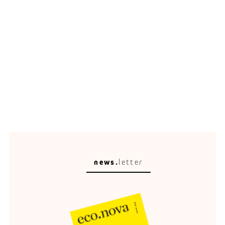
news.
letter