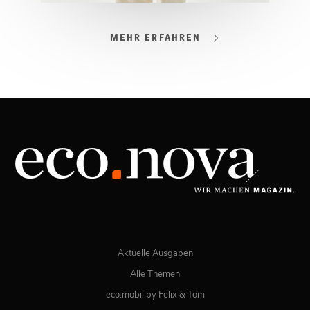
MEHR ERFAHREN
03/2026
Spezial: Lifestyle März 2026
JETZT BESTELLEN
ONLINE LESEN
Aktuelle Ausgaben
Alle Themen
eco.mobil by Felix & Tom