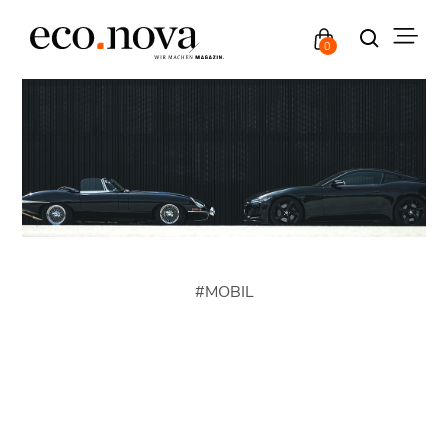
0
#
MOBIL