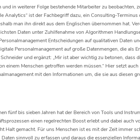
n und in weiterer Folge bestehende Mitarbeiter zu beobachten, z
e Analytics“ ist der Fachbegriff dazu, ein Consulting-Terminus
halb man ihn direkt aus dem Englischen übernommen hat. Verei
lichsten Daten unter Zuhilfenahme von Algorithmen Handlungs
ersonalmanagement Entscheidungen auf qualitativen Daten und 
 digitale Personalmanagement auf große Datenmengen, die als 
 Schneider und ergänzt: „Mir ist aber wichtig zu betonen, dass 
on einem Menschen getroffen werden müssen.“ Hier setzt auch
almanagement mit den Informationen um, die sie aus diesen 
en fünf bis sieben Jahren hat der Bereich von Tools und Instru
äftsprozessen einen regelrechten Boost erlebt und dabei auch 
 Halt gemacht. Für uns Menschen ist es mit der Zeit immer s
 Daten sinnvoll zu erfassen und daraus die essenziellen Informa