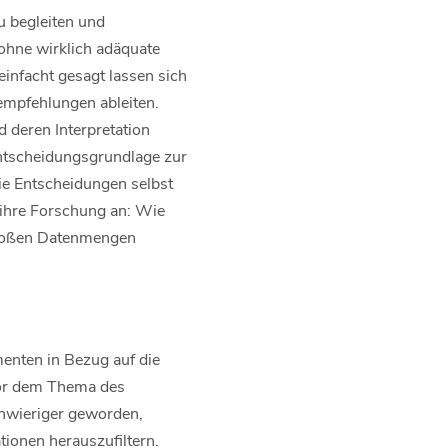
u begleiten und
 ohne wirklich adäquate
nfacht gesagt lassen sich
empfehlungen ableiten.
deren Interpretation
Entscheidungsgrundlage zur
die Entscheidungen selbst
 ihre Forschung an: Wie
großen Datenmengen
menten in Bezug auf die
vor dem Thema des
chwieriger geworden,
tionen herauszufiltern.