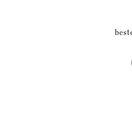
best
Raumleser
Stadtplanung ist kein Malen nach Zahlen.