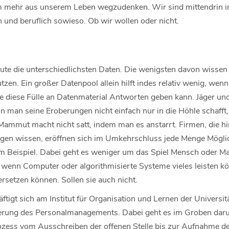
m mehr aus unserem Leben wegzudenken. Wir sind mittendrin im
en und beruflich sowieso. Ob wir wollen oder nicht.
 die unterschiedlichsten Daten. Die wenigsten davon wissen d
zen. Ein großer Datenpool allein hilft indes relativ wenig, wen
die diese Fülle an Datenmaterial Antworten geben kann. Jäger u
n man seine Eroberungen nicht einfach nur in die Höhle schafft
 Mammut macht nicht satt, indem man es anstarrt. Firmen, die h
gen wissen, eröffnen sich im Umkehrschluss jede Menge Möglic
Beispiel. Dabei geht es weniger um das Spiel Mensch oder Ma
t wenn Computer oder algorithmisierte Systeme vieles leisten 
ersetzen können. Sollen sie auch nicht.
tigt sich am Institut für Organisation und Lernen der Universit
sierung des Personalmanagements. Dabei geht es im Groben dar
ozess vom Ausschreiben der offenen Stelle bis zur Aufnahme des