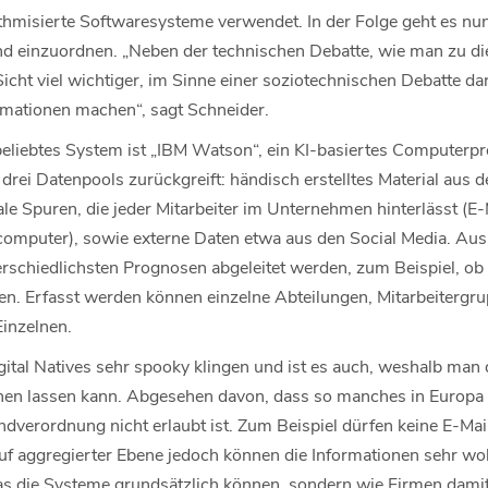
thmisierte Softwaresysteme verwendet. In der Folge geht es nu
d einzuordnen. „Neben der technischen Debatte, wie man zu di
icht viel wichtiger, im Sinne einer soziotechnischen Debatte d
mationen machen“, sagt Schneider.
beliebtes System ist „IBM Watson“, ein KI-basiertes Computer
drei Datenpools zurückgreift: händisch erstelltes Material aus d
ale Spuren, die jeder Mitarbeiter im Unternehmen hinterlässt (E
mputer), sowie externe Daten etwa aus den Social Media. Aus
schiedlichsten Prognosen abgeleitet werden, zum Beispiel, ob ei
en. Erfasst werden können einzelne Abteilungen, Mitarbeitergru
Einzelnen.
ital Natives sehr spooky klingen und ist es auch, weshalb man 
stehen lassen kann. Abgesehen davon, dass so manches in Europ
dverordnung nicht erlaubt ist. Zum Beispiel dürfen keine E-Mai
auf aggregierter Ebene jedoch können die Informationen sehr wo
was die Systeme grundsätzlich können, sondern wie Firmen damit