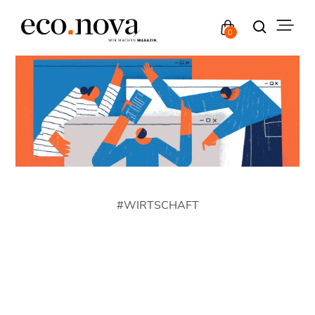
0
#
WIRTSCHAFT