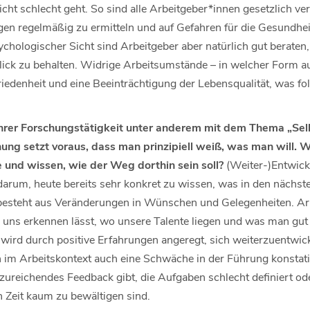
cht schlecht geht. So sind alle Arbeitgeber*innen gesetzlich verp
en regelmäßig zu ermitteln und auf Gefahren für die Gesundhei
ychologischer Sicht sind Arbeitgeber aber natürlich gut berate
Blick zu behalten. Widrige Arbeitsumstände – in welcher Form a
iedenheit und eine Beeinträchtigung der Lebensqualität, was fo
 Ihrer Forschungstätigkeit unter anderem mit dem Thema „Sel
hung setzt voraus, dass man prinzipiell weiß, was man will.
e und wissen, wie der Weg dorthin sein soll?
(Weiter-)Entwick
arum, heute bereits sehr konkret zu wissen, was in den nächste
esteht aus Veränderungen in Wünschen und Gelegenheiten. Arbe
e uns erkennen lässt, wo unsere Talente liegen und was man gut
wird durch positive Erfahrungen angeregt, sich weiterzuentwick
h im Arbeitskontext auch eine Schwäche in der Führung konstati
nzureichendes Feedback gibt, die Aufgaben schlecht definiert oder
n Zeit kaum zu bewältigen sind.