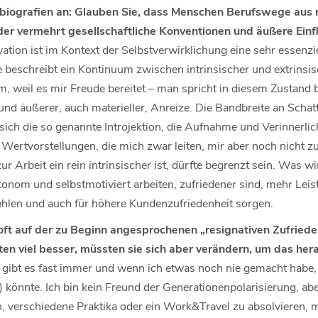
iografien an: Glauben Sie, dass Menschen Berufswege aus re
er vermehrt gesellschaftliche Konventionen und äußere Einfl
ation ist im Kontext der Selbstverwirklichung eine sehr essenzie
beschreibt ein Kontinuum zwischen intrinsischer und extrinsis
m, weil es mir Freude bereitet – man spricht in diesem Zustand
und äußerer, auch materieller, Anreize. Die Bandbreite an Schat
t sich die so genannte Introjektion, die Aufnahme und Verinnerli
rtvorstellungen, die mich zwar leiten, mir aber noch nicht zu 
 Arbeit ein rein intrinsischer ist, dürfte begrenzt sein. Was wi
tonom und selbstmotiviert arbeiten, zufriedener sind, mehr Leis
len und auch für höhere Kundenzufriedenheit sorgen.
ft auf der zu Beginn angesprochenen „resignativen Zufriede
iten viel besser, müssten sie sich aber verändern, um das her
ibt es fast immer und wenn ich etwas noch nie gemacht habe, 
) könnte. Ich bin kein Freund der Generationenpolarisierung, ab
n, verschiedene Praktika oder ein Work&Travel zu absolvieren, 