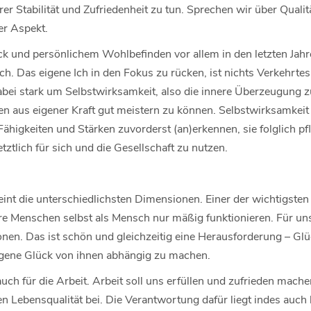
er Stabilität und Zufriedenheit zu tun. Sprechen wir über Qualitä
er Aspekt.
ck und persönlichem Wohlbefinden vor allem in den letzten Jahre
h. Das eigene Ich in den Fokus zu rücken, ist nichts Verkehrtes
abei stark um Selbstwirksamkeit, also die innere Überzeugung z
en aus eigener Kraft gut meistern zu können. Selbstwirksamkei
 Fähigkeiten und Stärken zuvorderst (an)erkennen, sie folglich p
tztlich für sich und die Gesellschaft zu nutzen.
int die unterschiedlichsten Dimensionen. Einer der wichtigsten
re Menschen selbst als Mensch nur mäßig funktionieren. Für un
nen. Das ist schön und gleichzeitig eine Herausforderung – G
igene Glück von ihnen abhängig zu machen.
auch für die Arbeit. Arbeit soll uns erfüllen und zufrieden mach
 Lebensqualität bei. Die Verantwortung dafür liegt indes auch 