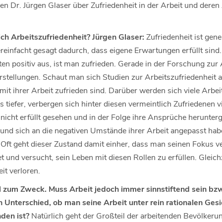
n Dr. Jürgen Glaser über Zufriedenheit in der Arbeit und dere
ich Arbeitszufriedenheit? Jürgen Glaser:
Zufriedenheit ist gene
einfacht gesagt dadurch, dass eigene Erwartungen erfüllt sind. 
en positiv aus, ist man zufrieden. Gerade in der Forschung zur 
orstellungen. Schaut man sich Studien zur Arbeitszufriedenheit an
t ihrer Arbeit zufrieden sind. Darüber werden sich viele Arbei
s tiefer, verbergen sich hinter diesen vermeintlich Zufriedenen v
nicht erfüllt gesehen und in der Folge ihre Ansprüche herunterg
nd sich an die negativen Umstände ihrer Arbeit angepasst hab
. Oft geht dieser Zustand damit einher, dass man seinen Fokus v
et und versucht, sein Leben mit diesen Rollen zu erfüllen. Gleic
it verloren.
el zum Zweck. Muss Arbeit jedoch immer sinnstiftend sein bzw
n Unterschied, ob man seine Arbeit unter rein rationalen Ges
nden ist?
Natürlich geht der Großteil der arbeitenden Bevölkerun