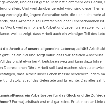
r geworden, und das ist gut so. Man hat nicht mehr das Gefühl,
erung allein. Und weil darüber geredet wird, sind diese Theme
g vorrangig die jüngere Generation sein, die sich nicht mehr a
ends, dass Arbeit ein Teil unterschiedlicher Lebensdomänen ist
hes Wort, weil es impliziert, Arbeit und Leben wären zwei kontr
ance, weil es zeigt, dass Arbeit auch ein wichtiger Teil des Leb
 die Arbeit auf unsere allgemeine Lebensqualität?
Arbeit ak
 gibt uns ein Ziel und sorgt dafür, dass wir sozialen Anschlus
. All das bricht etwa bei Arbeitslosen weg und kann dazu führen,
en Depressionen führt. Arbeit soll Lust machen, sich zu entwick
bestätigen, dass Arbeit unser Leben massiv bereichert, indem 
ert und stolz ist auf das Geleistete und Erreichte. Das alles zahl
ann/soll/muss ein Arbeitgeber für das Glück und die Zufriede
nehmen?
Formaljuristisch erst mal gar keine. Er ist in erster Linie