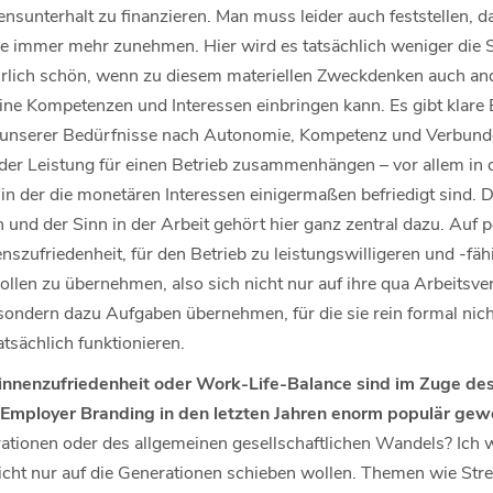
sunterhalt zu finanzieren. Man muss leider auch feststellen, d
e immer mehr zunehmen. Hier wird es tatsächlich weniger die S
türlich schön, wenn zu diesem materiellen Zweckdenken auch a
ne Kompetenzen und Interessen einbringen kann. Es gibt klare 
unserer Bedürfnisse nach Autonomie, Kompetenz und Verbunden
r Leistung für einen Betrieb zusammenhängen – vor allem in d
, in der die monetären Interessen einigermaßen befriedigt sind
und der Sinn in der Arbeit gehört hier ganz zentral dazu. Auf p
nszufriedenheit, für den Betrieb zu leistungswilligeren und -fäh
rollen zu übernehmen, also sich nicht nur auf ihre qua Arbeitsver
sondern dazu Aufgaben übernehmen, für die sie rein formal nich
sächlich funktionieren.
innenzufriedenheit oder Work-Life-Balance sind im Zuge des
 Employer Branding in den letzten Jahren enorm populär gew
erationen oder des allgemeinen gesellschaftlichen Wandels? Ich 
ht nur auf die Generationen schieben wollen. Themen wie Stres