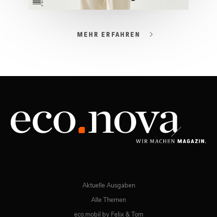
MEHR ERFAHREN
03/2026
Spezial: Lifestyle März 2026
JETZT BESTELLEN
ONLINE LESEN
Aktuelle Ausgaben
Alle Themen
eco.mobil by Felix & Tom