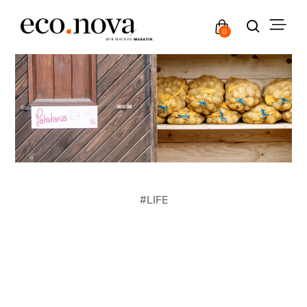
0
#
LIFE