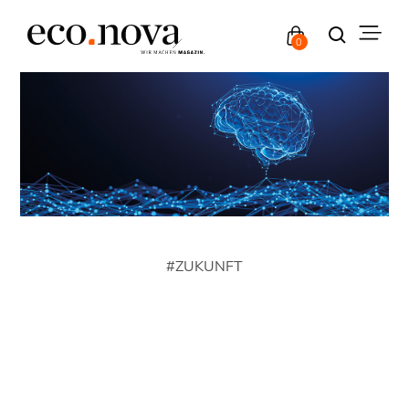
0
#
ZUKUNFT