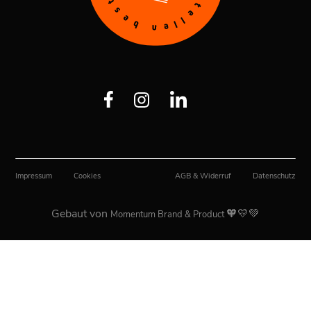
Impressum
Cookies
AGB & Widerruf
Datenschutz
Gebaut von
🧡💛💚
Momentum Brand & Product