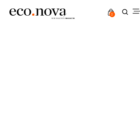
0
#
TOP 500