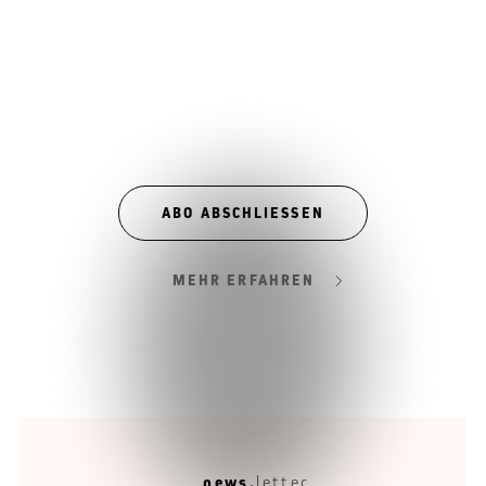
ABO ABSCHLIESSEN
MEHR ERFAHREN
news.
letter