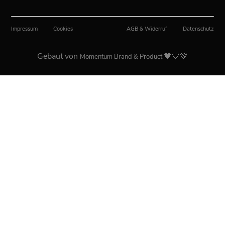
Impressum
Cookies
AGB & Widerruf
Datenschutz
Gebaut von
🧡💛💚
Momentum Brand & Product