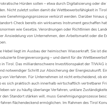
rokratische Hürden sollen – etwa durch Digitalisierung oder di
n. Nicht zuletzt sollen damit die Wettbewerbsfähigkeit in Tirol 
 sowie Genehmigungsprozesse verkürzt werden. Darüber hinaus gi
tandort-Check bereits ein wirksames Instrument geschaffen hat
normen wie Gesetze, Verordnungen oder Richtlinien des Landes
er Ansiedelung von Unternehmen, den Arbeitsmarkt oder die En
ben.
 Hebel liegt im Ausbau der heimischen Wasserkraft. Sie ist die 
roduzierte Energieversorgung – und damit für die Wettbewerbsf
e in Tirol. Das milliardenschwere Investitionspaket der TIWAG i
 notwendiger Schritt zur Absicherung der Energiezukunft. Ein
g von Verfahren. Für Unternehmen ist nicht entscheidend, ob ein
es sich praktisch auch innerhalb wirtschaftlich vertretbarer Fr
rleben wir zu häufig überlange Verfahren, unklare Zuständigkei
 den Standort stärken will, muss Genehmigungsprozesse beschl
erfahren flächendeckend ermöglichen. Im Rahmen des Tirol Konv