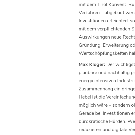
mit dem Tirol Konvent. Bü
Verfahren – abgebaut werde
Investitionen erleichtert
mit dem verpflichtenden S
Auswirkungen neue Rechts
Gründung, Erweiterung od
Wertschöpfungsketten ha
Max Kloger:
Der wichtigste
planbare und nachhaltig p
energieintensiven Industri
Zusammenhang ein dringend
Hebel ist die Vereinfachun
möglich wäre – sondern ob 
Gerade bei Investitionen e
bürokratische Hürden. Wer
reduzieren und digitale V