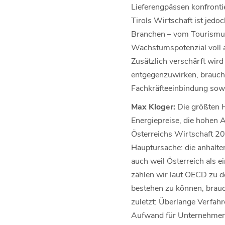
Lieferengpässen konfrontie
Tirols Wirtschaft ist jedo
Branchen – vom Tourismus 
Wachstumspotenzial voll au
Zusätzlich verschärft wir
entgegenzuwirken, brauch
Fachkräfteeinbindung sowi
Max Kloger:
Die größten H
Energiepreise, die hohen
Österreichs Wirtschaft 202
Hauptursache: die anhalte
auch weil Österreich als 
zählen wir laut OECD zu d
bestehen zu können, brau
zuletzt: Überlange Verfahr
Aufwand für Unternehmen i