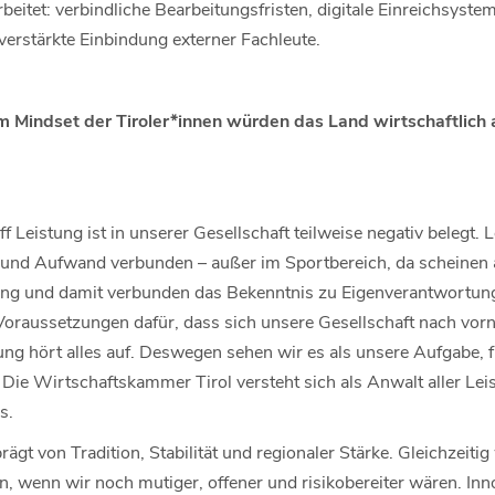
itet: verbindliche Bearbeitungsfristen, digitale Einreichsyste
verstärkte Einbindung externer Fachleute.
 Mindset der Tiroler*innen würden das Land wirtschaftlich
f Leistung ist in unserer Gesellschaft teilweise negativ belegt. 
 und Aufwand verbunden – außer im Sportbereich, da scheinen
tung und damit verbunden das Bekenntnis zu Eigenverantwortun
Voraussetzungen dafür, dass sich unsere Gesellschaft nach vorn
tung hört alles auf. Deswegen sehen wir es als unsere Aufgabe, f
 Die Wirtschaftskammer Tirol versteht sich als Anwalt aller Le
s.
prägt von Tradition, Stabilität und regionaler Stärke. Gleichzeiti
, wenn wir noch mutiger, offener und risikobereiter wären. Inn