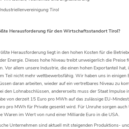
Industriellenvereinigung Tirol
rößte Herausforderung für den Wirtschaftsstandort Tirol?
ößte Herausforderung liegt in den hohen Kosten für die Betrieb
 der Energie. Dieses hohe Niveau treibt unweigerlich die Preise
. Vor allem unsere Industrie, die einen hohen Exportanteil hat, i
um Teil nicht mehr wettbewerbsfähig. Wir haben uns in einigen 
ssen daran arbeiten, wieder auf ein vertretbares Niveau zu k
bei den Lohnabschlüssen, andererseits muss der Staat Impulse i
be von derzeit 15 Euro pro MWh auf das zulässige EU-Mindestn
o pro MWh für Private gesenkt wird. Für Unruhe sorgen auch U
be Waren im Wert von rund einer Milliarde Euro in die USA.
sche Unternehmen sind aktuell mit steigenden Produktions- un