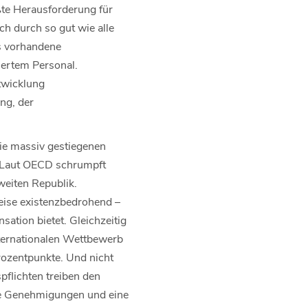
ßte Herausforderung für
ch durch so gut wie alle
s vorhandene
iertem Personal.
twicklung
ng, der
.
die massiv gestiegenen
. Laut OECD schrumpft
weiten Republik.
reise existenzbedrohend –
ation bietet. Gleichzeitig
ternationalen Wettbewerb
ozentpunkte. Und nicht
pflichten treiben den
ige Genehmigungen und eine