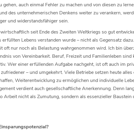
u gehen, auch einmal Fehler zu machen und von diesen zu lerne
t und des unternehmerischen Denkens weiter zu verankern, werde
iger und widerstandsfähiger sein.
 wirtschaftlich seit Ende des Zweiten Weltkriegs so gut entwickel
es erfüllten Lebens verstanden wurde – nicht als Gegensatz dazu
it oft nur noch als Belastung wahrgenommen wird. Ich bin überz
dnis von Vereinbarkeit. Beruf, Freizeit und Familienleben sind
tiv. Wer einer erfüllenden Aufgabe nachgeht, ist oft auch im pr
 zufriedener – und umgekehrt. Viele Betriebe setzen heute alles 
affen, Weiterentwicklung zu ermöglichen und individuelle Leb
ement verdient auch gesellschaftliche Anerkennung. Denn langfr
wo Arbeit nicht als Zumutung, sondern als essenzieller Baustein
Einsparungspotenzial?