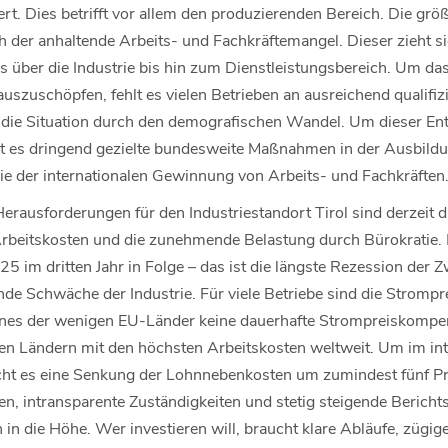
rt. Dies betrifft vor allem den produzierenden Bereich. Die grö
ch der anhaltende Arbeits- und Fachkräftemangel. Dieser zieht si
über die Industrie bis hin zum Dienstleistungsbereich. Um da
szuschöpfen, fehlt es vielen Betrieben an ausreichend qualifiz
d die Situation durch den demografischen Wandel. Um dieser En
t es dringend gezielte bundesweite Maßnahmen in der Ausbildu
e der internationalen Gewinnung von Arbeits- und Fachkräften
erausforderungen für den Industriestandort Tirol sind derzeit 
 Arbeitskosten und die zunehmende Belastung durch Bürokratie
5 im dritten Jahr in Folge – das ist die längste Rezession der Z
nde Schwäche der Industrie. Für viele Betriebe sind die Stromp
eines der wenigen EU-Länder keine dauerhafte Strompreiskompens
en Ländern mit den höchsten Arbeitskosten weltweit. Um im in
cht es eine Senkung der Lohnnebenkosten um zumindest fünf Pr
en, intransparente Zuständigkeiten und stetig steigende Berichts
n die Höhe. Wer investieren will, braucht klare Abläufe, züg