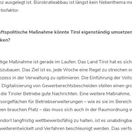
enz ausgelegt ist. Bürokratieabbau ist längst kein Nebenthema meh
bsfaktor.
aftspolitische Maßnahme könnte Tirol eigenständig umsetze
rken?
tige Maßnahme ist gerade im Laufen: Das Land Tirol hat es sich
bzubauen. Das Ziel ist es, jede Woche eine Regel zu streichen o
zess in der Verwaltung zu optimieren. Die Einführung der Voll
igitalisierung von Gewerberechtsbescheiden stellen einen große
 die Tiroler Betriebe gute Nachrichten. Eine weitere Maßnahme, 
sorgeflächen für Betriebserweiterungen – wie es sie im Bereich
een brauchen Platz – das muss sich auch in der Raumordnung w
dort langfristig wettbewerbsfähig zu halten, ist es unabdingbar
 weiterentwickelt und Verfahren beschleunigt werden. Das verf