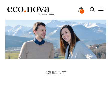
0
#
ZUKUNFT