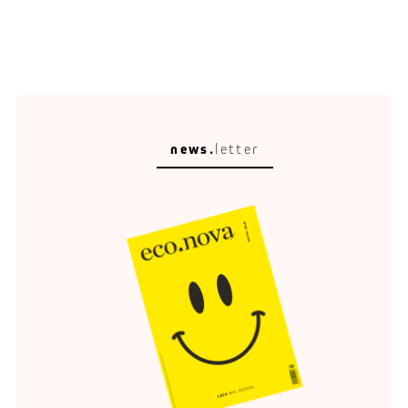
news.
letter
Raumleser
Stadtplanung ist kein Malen nach Zahlen.